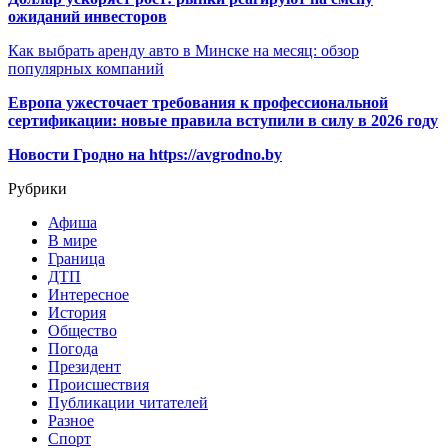
ожиданий инвесторов
Как выбрать аренду авто в Минске на месяц: обзор
популярных компаний
Европа ужесточает требования к профессиональной
сертификации: новые правила вступили в силу в 2026 году
Новости Гродно на https://avgrodno.by
Рубрики
Афиша
В мире
Граница
ДТП
Интересное
История
Общество
Погода
Президент
Происшествия
Публикации читателей
Разное
Спорт