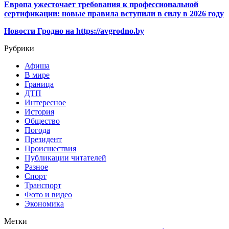
Европа ужесточает требования к профессиональной
сертификации: новые правила вступили в силу в 2026 году
Новости Гродно на https://avgrodno.by
Рубрики
Афиша
В мире
Граница
ДТП
Интересное
История
Общество
Погода
Президент
Происшествия
Публикации читателей
Разное
Спорт
Транспорт
Фото и видео
Экономика
Метки