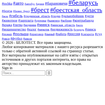
#беларусь
#авто
#барановичи
#tochka
#автобус
#армия
#брест
#брестская_область
#берёза
#бизнес_брест
#гибель
#дети
#дальнобойщик
#гродно
#вело
#гродненская_область
#зарплата
#животное
#контрабанда
#каменец
#кобрин
#здоровье
#минск
#кража
#литва
#минская_область
#медицина
#мото
#мошенничество
#недвижимость
#пинск
#налог
#наркотик
#очередь
#польша
#россия
#работа
#суд
#пожар
#приговор
#пьяный
#сигарета
#футбол
#школа
#такси
© 2026 - БЕЛОТЕСТ. Все права защищены.
Любое копирование материалов с нашего ресурса разрешается
только с обратной активной ссылкой на страницу статьи.
Все материалы опубликованные на сайте взяты с открытых
источников и других порталов интернета, все права на
авторство принадлежат их законным владельцам.
Sign in