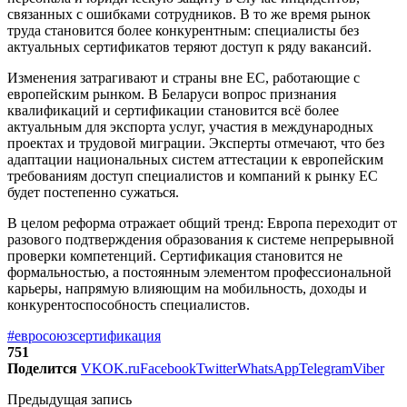
связанных с ошибками сотрудников. В то же время рынок
труда становится более конкурентным: специалисты без
актуальных сертификатов теряют доступ к ряду вакансий.
Изменения затрагивают и страны вне ЕС, работающие с
европейским рынком. В Беларуси вопрос признания
квалификаций и сертификации становится всё более
актуальным для экспорта услуг, участия в международных
проектах и трудовой миграции. Эксперты отмечают, что без
адаптации национальных систем аттестации к европейским
требованиям доступ специалистов и компаний к рынку ЕС
будет постепенно сужаться.
В целом реформа отражает общий тренд: Европа переходит от
разового подтверждения образования к системе непрерывной
проверки компетенций. Сертификация становится не
формальностью, а постоянным элементом профессиональной
карьеры, напрямую влияющим на мобильность, доходы и
конкурентоспособность специалистов.
#евросоюз
сертификация
751
Поделится
VK
OK.ru
Facebook
Twitter
WhatsApp
Telegram
Viber
Предыдущая запись