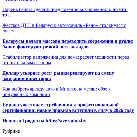
Парень решил сделать предложение возлюбленной, но что-
то…
Жесткое ДТП в Беларуси: автомобиль «Рено» столкнулся с
лосем
Белорусы начали массово переводить сбережения в рубли:
банки фиксируют резкий рост вкладов
Стабилизатор напряжения для дома: расчёт мощности перед
отопительным сезоном
Доллар ускоряет рост: рынки реагируют на смену
ожиданий инвесторов
Как выбрать аренду авто в Минске на месяц: обзор
популярных компаний
Европа ужесточает требования к профессиональной
сертификации: новые правила вступили в силу в 2026 году
Новости Гродно на https://avgrodno.by
Рубрики