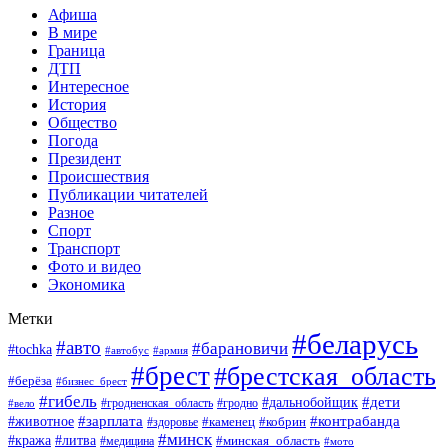
Афиша
В мире
Граница
ДТП
Интересное
История
Общество
Погода
Президент
Происшествия
Публикации читателей
Разное
Спорт
Транспорт
Фото и видео
Экономика
Метки
#беларусь
#авто
#барановичи
#tochka
#автобус
#армия
#брест
#брестская_область
#берёза
#бизнес_брест
#гибель
#дети
#дальнобойщик
#гродно
#вело
#гродненская_область
#зарплата
#животное
#контрабанда
#каменец
#кобрин
#здоровье
#минск
#кража
#литва
#минская_область
#медицина
#мото