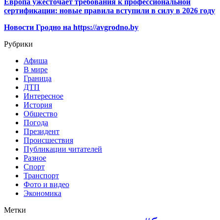
Европа ужесточает требования к профессиональной
сертификации: новые правила вступили в силу в 2026 году
Новости Гродно на https://avgrodno.by
Рубрики
Афиша
В мире
Граница
ДТП
Интересное
История
Общество
Погода
Президент
Происшествия
Публикации читателей
Разное
Спорт
Транспорт
Фото и видео
Экономика
Метки