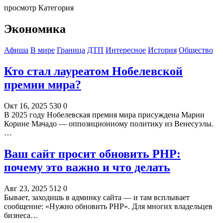
просмотр Категория
Экономика
Афиша
В мире
Граница
ДТП
Интересное
История
Общество
Кто стал лауреатом Нобелевской
премии мира?
Окт 16, 2025
530
0
В 2025 году Нобелевская премия мира присуждена Марии
Корине Мачадо — оппозиционному политику из Венесуэлы.
…
Ваш сайт просит обновить PHP:
почему это важно и что делать
Авг 23, 2025
512
0
Бывает, заходишь в админку сайта — и там всплывает
сообщение: «Нужно обновить PHP». Для многих владельцев
бизнеса…