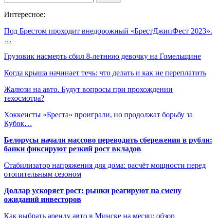
Интересное:
Под Брестом проходит внедорожный «БрестДжипФест 2023».
…
Грузовик насмерть сбил 8-летнюю девочку на Гомельщине
Когда крыша начинает течь: что делать и как не переплатить
Жалюзи на авто. Будут вопросы при прохождении
техосмотра?
Хоккеисты «Бреста» проиграли, но продолжат борьбу за
Кубок…
Белорусы начали массово переводить сбережения в рубли:
банки фиксируют резкий рост вкладов
Стабилизатор напряжения для дома: расчёт мощности перед
отопительным сезоном
Доллар ускоряет рост: рынки реагируют на смену
ожиданий инвесторов
Как выбрать аренду авто в Минске на месяц: обзор