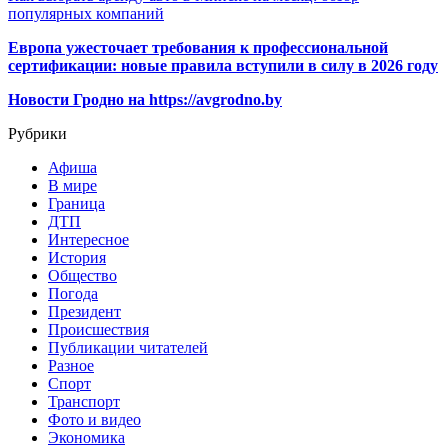
популярных компаний
Европа ужесточает требования к профессиональной
сертификации: новые правила вступили в силу в 2026 году
Новости Гродно на https://avgrodno.by
Рубрики
Афиша
В мире
Граница
ДТП
Интересное
История
Общество
Погода
Президент
Происшествия
Публикации читателей
Разное
Спорт
Транспорт
Фото и видео
Экономика