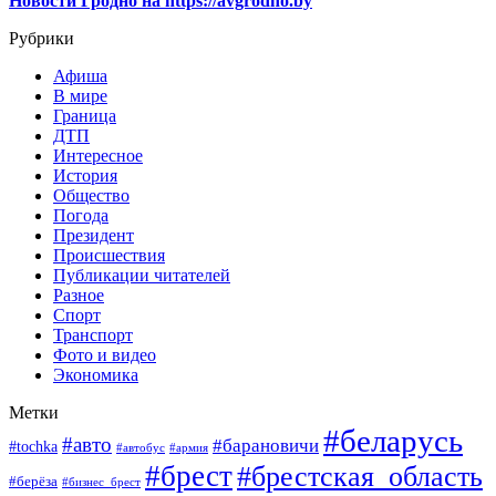
Новости Гродно на https://avgrodno.by
Рубрики
Афиша
В мире
Граница
ДТП
Интересное
История
Общество
Погода
Президент
Происшествия
Публикации читателей
Разное
Спорт
Транспорт
Фото и видео
Экономика
Метки
#беларусь
#авто
#барановичи
#tochka
#автобус
#армия
#брест
#брестская_область
#берёза
#бизнес_брест