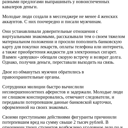
разными предлогами выпрашивать у новоиспеченных
кавалеров деньги.
Молодые люди создали в мессенджере не менее 4 женских
аккаунтов. С них поочередно и писали мужчинам.
Они устанавливали доверительные отношения с
виртуальными знакомыми, рассказывали тем о своем тяжелом
материальном положении и просили пополнить банковскую
карту для покупки лекарств, оплаты телефона или интернета,
а также приобретения жидкости для электронных сигарет.
Взамен «девушки» обещали скорую встречу и возврат долга.
Однако, получив деньги, переставали выходить на связь.
Двое из обманутых мужчин обратились в
правоохранительные органы.
Сотрудники милиции быстро вычислили
несовершеннолетних аферистов и задержали. Молодые люди
не слишком конспирировались, отмечают следователи, и
передавали потерпевшим данные банковской карточки,
оформленной на своих знакомых.
Своими преступными действиями фигуранты причинили
потерпевшим вред на сумму свыше 2 тысяч рублей. В
отношении троих студентов возбуждено уголовное дело по ч.