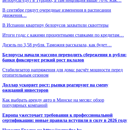
Белорусы едут в Турцию, а там инфляция выше 70%. Как…
В сентябре грядут очередные изменения в расписании
движения…
В Испании квартиру белорусов захватили сквоттеры
Итоги года: с какими процентными ставками по кредитам…
Дизель по 3,58 рубля. Таможня рассказала, как будет…
Белорусы начали массово переводить сбережения в рубли:
банки фиксируют резкий рост вкладов
Стабилизатор напряжения для дома: расчёт мощности перед
отопительным сезоном
Доллар ускоряет рост: рынки реагируют на смену
ожиданий инвесторов
Как выбрать аренду авто в Минске на месяц: обзор
популярных компаний
Европа ужесточает требования к профессиональной
сертификации: новые правила вступили в силу в 2026 году