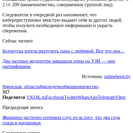
2 ст. 209 (мошенничество, совершенное группой лиц).
Следователи в очередной раз напоминает, что
киберпреступники зачастую выдают себя за других людей,
чтобы получить необходимую информацию и украсть
сбережения.
Сейчас читают
Белоруска хотела разлучить сына с любимой. Вот что она…
Два частных медцентра завышали цены на УЗИ — они
оштрафованы
Источник:
onlinebrest.by
#минская_область
#молодечно
#мошенничество
317
Поделится
VK
OK.ru
Facebook
Twitter
WhatsApp
Telegram
Viber
Предыдущая запись
Женщина частично потеряла слух из-за того, что два года
спала в наушниках
Следующая запись