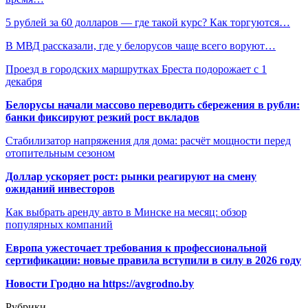
5 рублей за 60 долларов — где такой курс? Как торгуются…
В МВД рассказали, где у белорусов чаще всего воруют…
Проезд в городских маршрутках Бреста подорожает с 1
декабря
Белорусы начали массово переводить сбережения в рубли:
банки фиксируют резкий рост вкладов
Стабилизатор напряжения для дома: расчёт мощности перед
отопительным сезоном
Доллар ускоряет рост: рынки реагируют на смену
ожиданий инвесторов
Как выбрать аренду авто в Минске на месяц: обзор
популярных компаний
Европа ужесточает требования к профессиональной
сертификации: новые правила вступили в силу в 2026 году
Новости Гродно на https://avgrodno.by
Рубрики