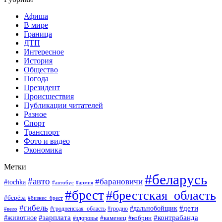
Афиша
В мире
Граница
ДТП
Интересное
История
Общество
Погода
Президент
Происшествия
Публикации читателей
Разное
Спорт
Транспорт
Фото и видео
Экономика
Метки
#беларусь
#авто
#барановичи
#tochka
#автобус
#армия
#брест
#брестская_область
#берёза
#бизнес_брест
#гибель
#дети
#дальнобойщик
#гродно
#вело
#гродненская_область
#зарплата
#животное
#контрабанда
#каменец
#кобрин
#здоровье