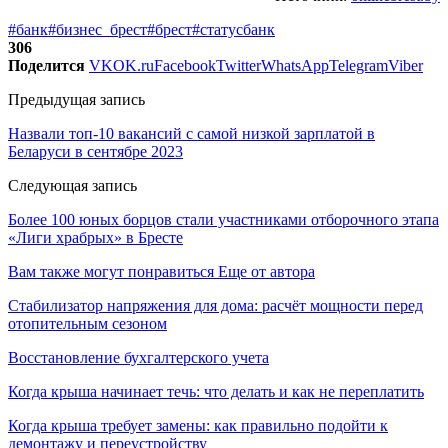
#банк
#бизнес_брест
#брест
#статусбанк
306
Поделится
VK
OK.ru
Facebook
Twitter
WhatsApp
Telegram
Viber
Предыдущая запись
Назвали топ-10 вакансий с самой низкой зарплатой в
Беларуси в сентябре 2023
Следующая запись
Более 100 юных борцов стали участниками отборочного этапа
«Лиги храбрых» в Бресте
Вам также могут понравиться
Еще от автора
Стабилизатор напряжения для дома: расчёт мощности перед
отопительным сезоном
Восстановление бухгалтерского учета
Когда крыша начинает течь: что делать и как не переплатить
Когда крыша требует замены: как правильно подойти к
демонтажу и переустройству