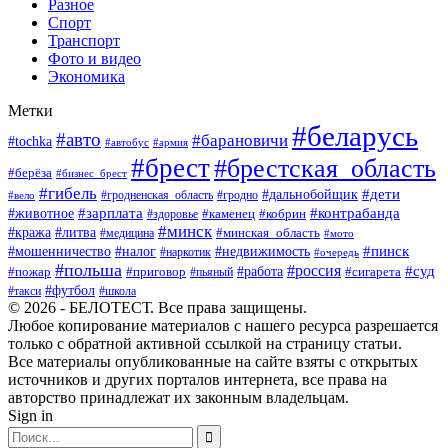
Разное
Спорт
Транспорт
Фото и видео
Экономика
Метки
#беларусь
#авто
#барановичи
#tochka
#автобус
#армия
#брест
#брестская_область
#берёза
#бизнес_брест
#гибель
#дети
#дальнобойщик
#гродно
#вело
#гродненская_область
#зарплата
#животное
#контрабанда
#каменец
#кобрин
#здоровье
#минск
#кража
#литва
#минская_область
#медицина
#мото
#мошенничество
#недвижимость
#пинск
#налог
#наркотик
#очередь
#польша
#россия
#работа
#суд
#пожар
#приговор
#пьяный
#сигарета
#футбол
#школа
#такси
© 2026 - БЕЛОТЕСТ. Все права защищены.
Любое копирование материалов с нашего ресурса разрешается
только с обратной активной ссылкой на страницу статьи.
Все материалы опубликованные на сайте взяты с открытых
источников и других порталов интернета, все права на
авторство принадлежат их законным владельцам.
Sign in