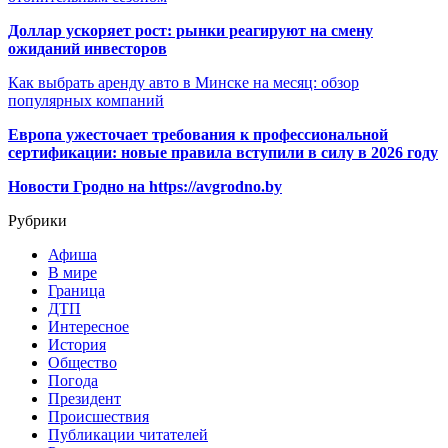
Доллар ускоряет рост: рынки реагируют на смену
ожиданий инвесторов
Как выбрать аренду авто в Минске на месяц: обзор
популярных компаний
Европа ужесточает требования к профессиональной
сертификации: новые правила вступили в силу в 2026 году
Новости Гродно на https://avgrodno.by
Рубрики
Афиша
В мире
Граница
ДТП
Интересное
История
Общество
Погода
Президент
Происшествия
Публикации читателей