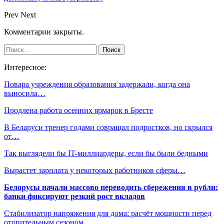
Prev
Next
Комментарии закрыты.
Интересное:
Повара учреждения образования задержали, когда она
выносила…
Продлена работа осенних ярмарок в Бресте
В Беларуси тренер годами совращал подростков, но скрылся
от…
Так выглядели бы IT-миллиардеры, если бы были бедными
Вырастет зарплата у некоторых работников сферы…
Белорусы начали массово переводить сбережения в рубли:
банки фиксируют резкий рост вкладов
Стабилизатор напряжения для дома: расчёт мощности перед
отопительным сезоном