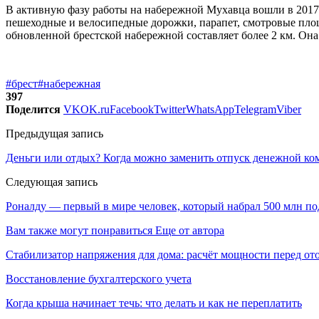
В активную фазу работы на набережной Мухавца вошли в 2017 
пешеходные и велосипедные дорожки, парапет, смотровые площ
обновленной брестской набережной составляет более 2 км. Она 
#брест
#набережная
397
Поделится
VK
OK.ru
Facebook
Twitter
WhatsApp
Telegram
Viber
Предыдущая запись
Деньги или отдых? Когда можно заменить отпуск денежной ко
Следующая запись
Роналду — первый в мире человек, который набрал 500 млн п
Вам также могут понравиться
Еще от автора
Стабилизатор напряжения для дома: расчёт мощности перед о
Восстановление бухгалтерского учета
Когда крыша начинает течь: что делать и как не переплатить