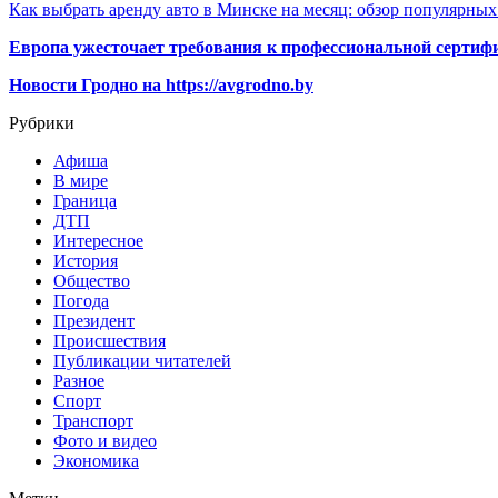
Как выбрать аренду авто в Минске на месяц: обзор популярны
Европа ужесточает требования к профессиональной сертифи
Новости Гродно на https://avgrodno.by
Рубрики
Афиша
В мире
Граница
ДТП
Интересное
История
Общество
Погода
Президент
Происшествия
Публикации читателей
Разное
Спорт
Транспорт
Фото и видео
Экономика