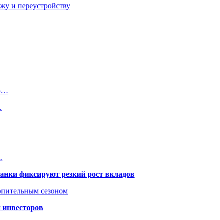
ажу и переустройству
но…
…
…
банки фиксируют резкий рост вкладов
топительным сезоном
 инвесторов