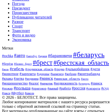
Погода
Президент
Происшествия
Публикации читателей
Разное
Спорт
Транспорт
Фото и видео
Экономика
Метки
#беларусь
#авто
#барановичи
#tochka
#автобус
#армия
#брест
#брестская_область
#берёза
#бизнес_брест
#гибель
#дети
#дальнобойщик
#гродно
#вело
#гродненская_область
#зарплата
#животное
#контрабанда
#каменец
#кобрин
#здоровье
#минск
#кража
#литва
#минская_область
#медицина
#мото
#мошенничество
#недвижимость
#пинск
#налог
#наркотик
#очередь
#польша
#россия
#работа
#суд
#пожар
#приговор
#пьяный
#сигарета
#футбол
#школа
#такси
© 2026 - БЕЛОТЕСТ. Все права защищены.
Любое копирование материалов с нашего ресурса разрешается
только с обратной активной ссылкой на страницу статьи.
Все материалы опубликованные на сайте взяты с открытых