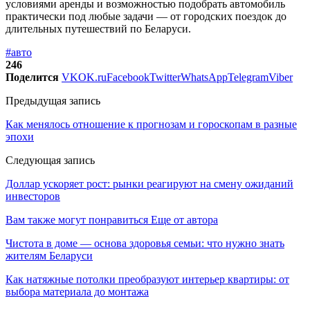
условиями аренды и возможностью подобрать автомобиль
практически под любые задачи — от городских поездок до
длительных путешествий по Беларуси.
#авто
246
Поделится
VK
OK.ru
Facebook
Twitter
WhatsApp
Telegram
Viber
Предыдущая запись
Как менялось отношение к прогнозам и гороскопам в разные
эпохи
Следующая запись
Доллар ускоряет рост: рынки реагируют на смену ожиданий
инвесторов
Вам также могут понравиться
Еще от автора
Чистота в доме — основа здоровья семьи: что нужно знать
жителям Беларуси
Как натяжные потолки преобразуют интерьер квартиры: от
выбора материала до монтажа