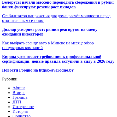
Белорусы начали массово переводить сбережения в рубли:
банки фиксируют резкий рост вкладов
Стабилизатор напряжения для дома: расчёт мощности перед
отопительным сезоном
Доллар ускоряет рост: рынки реагируют на смену
ожиданий инвесторов
Как выбрать аренду авто в Минске на месяц: обзор
популярных компаний
Европа ужесточает требования к профессиональной
сертификации: новые правила вступили в силу в 2026 году
Новости Гродно на https://avgrodno.by
Рубрики
Афиша
В мире
Граница
ДТП
Интересное
История
Общество