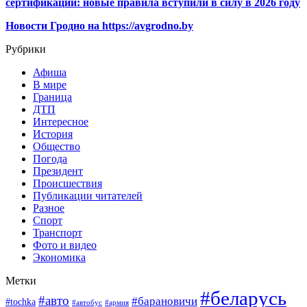
сертификации: новые правила вступили в силу в 2026 году
Новости Гродно на https://avgrodno.by
Рубрики
Афиша
В мире
Граница
ДТП
Интересное
История
Общество
Погода
Президент
Происшествия
Публикации читателей
Разное
Спорт
Транспорт
Фото и видео
Экономика
Метки
#беларусь
#авто
#барановичи
#tochka
#автобус
#армия