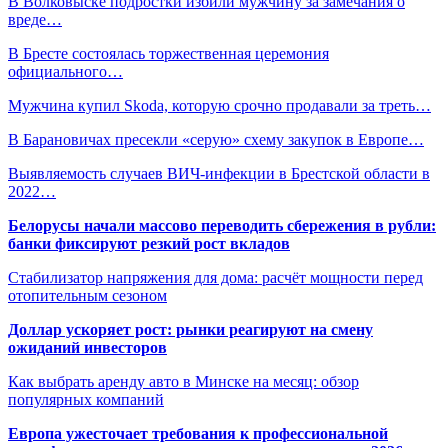
В Волковыске подростки избили мужчину за замечания о
вреде…
В Бресте состоялась торжественная церемония
официального…
Мужчина купил Skoda, которую срочно продавали за треть…
В Барановичах пресекли «серую» схему закупок в Европе…
Выявляемость случаев ВИЧ-инфекции в Брестской области в
2022…
Белорусы начали массово переводить сбережения в рубли:
банки фиксируют резкий рост вкладов
Стабилизатор напряжения для дома: расчёт мощности перед
отопительным сезоном
Доллар ускоряет рост: рынки реагируют на смену
ожиданий инвесторов
Как выбрать аренду авто в Минске на месяц: обзор
популярных компаний
Европа ужесточает требования к профессиональной