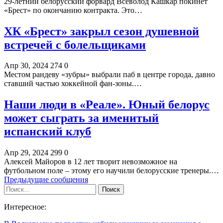
29-летний белорусский форвард Всеволод Кашкар покинет
«Брест» по окончанию контракта. Это…
ХК «Брест» закрыл сезон душевной
встречей с болельщиками
Апр 30, 2024
274
0
Местом рандеву «зубры» выбрали паб в центре города, давно
ставший частью хоккейной фан-зоны.…
Наши люди в «Реале». Юный белорус
может сыграть за именитый
испанский клуб
Апр 29, 2024
299
0
Алексей Майоров в 12 лет творит невозможное на
футбольном поле – этому его научили белорусские тренеры.…
Предыдущие сообщения
Интересное: