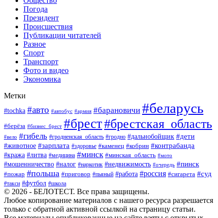
Общество
Погода
Президент
Происшествия
Публикации читателей
Разное
Спорт
Транспорт
Фото и видео
Экономика
Метки
#беларусь
#авто
#барановичи
#tochka
#автобус
#армия
#брест
#брестская_область
#берёза
#бизнес_брест
#гибель
#дети
#дальнобойщик
#гродно
#вело
#гродненская_область
#зарплата
#животное
#контрабанда
#каменец
#кобрин
#здоровье
#минск
#кража
#литва
#минская_область
#медицина
#мото
#мошенничество
#недвижимость
#пинск
#налог
#наркотик
#очередь
#польша
#россия
#работа
#суд
#пожар
#приговор
#пьяный
#сигарета
#футбол
#школа
#такси
© 2026 - БЕЛОТЕСТ. Все права защищены.
Любое копирование материалов с нашего ресурса разрешается
только с обратной активной ссылкой на страницу статьи.
Все материалы опубликованные на сайте взяты с открытых