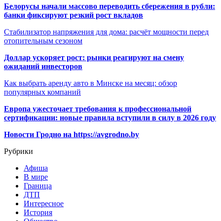
Белорусы начали массово переводить сбережения в рубли:
банки фиксируют резкий рост вкладов
Стабилизатор напряжения для дома: расчёт мощности перед
отопительным сезоном
Доллар ускоряет рост: рынки реагируют на смену
ожиданий инвесторов
Как выбрать аренду авто в Минске на месяц: обзор
популярных компаний
Европа ужесточает требования к профессиональной
сертификации: новые правила вступили в силу в 2026 году
Новости Гродно на https://avgrodno.by
Рубрики
Афиша
В мире
Граница
ДТП
Интересное
История