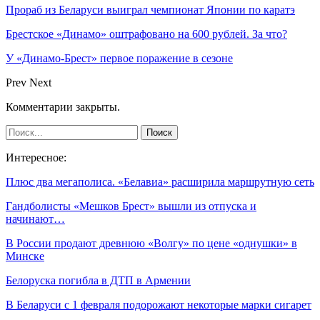
Прораб из Беларуси выиграл чемпионат Японии по каратэ
Брестское «Динамо» оштрафовано на 600 рублей. За что?
У «Динамо-Брест» первое поражение в сезоне
Prev
Next
Комментарии закрыты.
Интересное:
Плюс два мегаполиса. «Белавиа» расширила маршрутную сеть
Гандболисты «Мешков Брест» вышли из отпуска и
начинают…
В России продают древнюю «Волгу» по цене «однушки» в
Минске
Белоруска погибла в ДТП в Армении
В Беларуси с 1 февраля подорожают некоторые марки сигарет