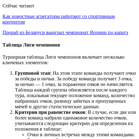
Сейчас читают
Как новостные агрегаторы работают со спортивным
контентом
Прораб из Беларуси выиграл чемпионат Японии по каратэ
Таблица Лиги чемпионов
Турнирная таблица Лиги чемпионов включает несколько
ключевых элементов:
Групповой этап
: На этом этапе команды получают очки
за победы и ничьи. За победу команда получает 3 очка,
за ничью — 1 очко, за поражение очков не начисляется.
Таблица каждой группы обновляется после каждого
тура, показывая текущее положение команд, количество
набранных очков, разницу забитых и пропущенных
мячей и другие статистические данные.
Критерии при равенстве очков
: В случае, если две или
более команд набрали одинаковое количество очков,
учитываются следующие критерии для определения их
положения в таблице:
Очки в личных встречах между этими командами.