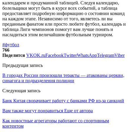
календарем и продуманной таблицей. Следуя календарю,
болельщики могут быть в курсе всех событий, а таблица
предоставляет подробную информацию о состоянии команд
на каждом этапе. Независимо от того, являетесь ли вы
преданным фанатом или просто любите футбол, календарь и
таблица Лиги чемпионов помогут вам лучше понять и
насладиться этим величайшим футбольным турниром.
#футбол
766
Поделится
VK
OK.ru
Facebook
Twitter
WhatsApp
Telegram
Viber
Предыдущая запись
В городах России произошли теракты — атакованы церкви,
синагога и подразделения полиции
Следующая запись
Банк Китая сворачивает работу с банками РФ из-за санкций
Вам также могут понравиться
Еще от автора
Как новостные агрегаторы работают со спортивным
контентом