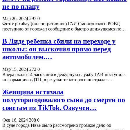
не по плану
Мар 26, 2024
297
0
Фото: pixabay (иллюстративное) ГАИ Сморгонского РОВД
поступило от горожан сообщение о быстро движущемся по…
В Лиде ребенка сбили на переходе у
школы: он выскочил прямо перед
автомобилем.…
Мар 15, 2024
272
0
Вчера около 14 часов дня в дежурную службу ГАИ поступила
информация о ДТП, в результате которого пострадал…
Женщина истязала
полуторагодовалого сына до смерти по
советам из TikTok. Озвучен…
Фев 16, 2024
308
0
В суде города Ивье было рассмотрено громкое дело об