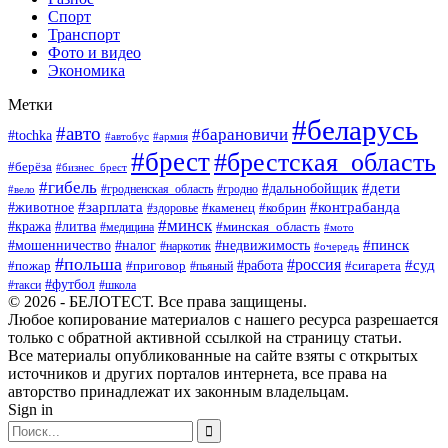
Спорт
Транспорт
Фото и видео
Экономика
Метки
#беларусь
#авто
#барановичи
#tochka
#автобус
#армия
#брест
#брестская_область
#берёза
#бизнес_брест
#гибель
#дети
#дальнобойщик
#гродно
#вело
#гродненская_область
#зарплата
#животное
#контрабанда
#каменец
#кобрин
#здоровье
#минск
#кража
#литва
#минская_область
#медицина
#мото
#мошенничество
#недвижимость
#пинск
#налог
#наркотик
#очередь
#польша
#россия
#работа
#суд
#пожар
#приговор
#пьяный
#сигарета
#футбол
#школа
#такси
© 2026 - БЕЛОТЕСТ. Все права защищены.
Любое копирование материалов с нашего ресурса разрешается
только с обратной активной ссылкой на страницу статьи.
Все материалы опубликованные на сайте взяты с открытых
источников и других порталов интернета, все права на
авторство принадлежат их законным владельцам.
Sign in