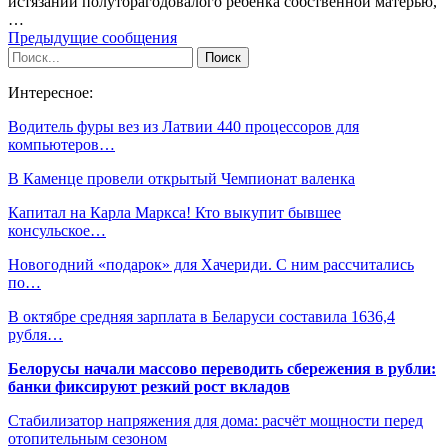
истязании полуторагодовалого ребенка собственной матерью,
…
Предыдущие сообщения
Интересное:
Водитель фуры вез из Латвии 440 процессоров для
компьютеров…
В Каменце провели открытый Чемпионат валенка
Капитал на Карла Маркса! Кто выкупит бывшее
консульское…
Новогодний «подарок» для Хачериди. С ним рассчитались
по…
В октябре средняя зарплата в Беларуси составила 1636,4
рубля…
Белорусы начали массово переводить сбережения в рубли:
банки фиксируют резкий рост вкладов
Стабилизатор напряжения для дома: расчёт мощности перед
отопительным сезоном