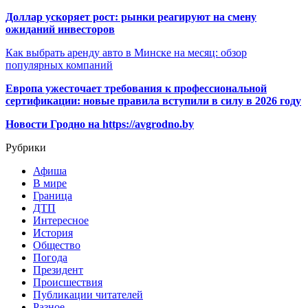
Доллар ускоряет рост: рынки реагируют на смену
ожиданий инвесторов
Как выбрать аренду авто в Минске на месяц: обзор
популярных компаний
Европа ужесточает требования к профессиональной
сертификации: новые правила вступили в силу в 2026 году
Новости Гродно на https://avgrodno.by
Рубрики
Афиша
В мире
Граница
ДТП
Интересное
История
Общество
Погода
Президент
Происшествия
Публикации читателей
Разное