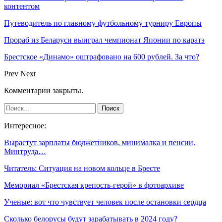
контентом
Путеводитель по главному футбольному турниру Европы
Прораб из Беларуси выиграл чемпионат Японии по каратэ
Брестское «Динамо» оштрафовано на 600 рублей. За что?
Prev
Next
Комментарии закрыты.
Интересное:
Вырастут зарплаты бюджетников, минималка и пенсии.
Минтруда…
Читатель: Ситуация на новом кольце в Бресте
Мемориал «Брестская крепость-герой» в фотоархиве
Ученые: вот что чувствует человек после остановки сердца
Сколько белорусы будут зарабатывать в 2024 году?