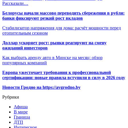
Рассказали…
Белорусы начали массово переводить сбережения в рубли:
банки фиксируют резкий рост вкладов
Стабилизатор напряжения для дома: расчёт мощности перед
отопительным сезоном
Доллар ускоряет рост: рынки реагируют на смену
ожиданий инвесторов
Как выбрать аренду авто в Минске на месяц: обзор
популярных компаний
Европа ужесточает требования к профессиональной
сертификации: новые правила вступили в силу в 2026 году
Новости Гродно на https://avgrodno.by
Рубрики
Афиша
В мире
Граница
ДТП
Интересное