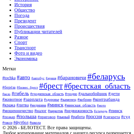
История
Общество
Погода
Президент
Происшествия
Публикации читателей
Разное
Спорт
Транспорт
Фото и видео
Экономика
Метки
#беларусь
#авто
#барановичи
#tochka
#автобус
#армия
#брест
#брестская_область
#берёза
#бизнес_брест
#гибель
#дети
#дальнобойщик
#гродно
#вело
#гродненская_область
#зарплата
#животное
#контрабанда
#каменец
#кобрин
#здоровье
#минск
#кража
#литва
#минская_область
#медицина
#мото
#мошенничество
#недвижимость
#пинск
#налог
#наркотик
#очередь
#польша
#россия
#работа
#суд
#пожар
#приговор
#пьяный
#сигарета
#футбол
#школа
#такси
© 2026 - БЕЛОТЕСТ. Все права защищены.
Любое копирование материалов с нашего ресурса разрешается