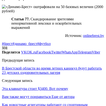
Статья 77.
Скандирование зрителями
ненормативной лексики и оскорбительных
выражений
Источник:
onlinebrest.by
#брест
#динамо_брест
#футбол
331
Поделится
VK
OK.ru
Facebook
Twitter
WhatsApp
Telegram
Viber
Предыдущая запись
В Брестской области во время летних каникул будут работать
23 детских оздоровительных лагеря
Следующая запись
Эта клавиатура стоит $3400. Вот почему
Вам также могут понравиться
Еще от автора
Как новостные агрегаторы работают со спортивным