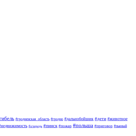
гибель
#дети
#животное
#дальнобойщик
#гродно
#гродненская_область
#польша
#недвижимость
#пинск
#пожар
#приговор
#пьяный
#очередь