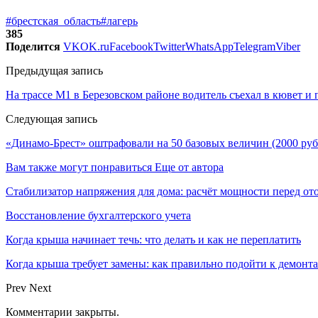
#брестская_область
#лагерь
385
Поделится
VK
OK.ru
Facebook
Twitter
WhatsApp
Telegram
Viber
Предыдущая запись
На трассе М1 в Березовском районе водитель съехал в кювет и 
Следующая запись
«Динамо-Брест» оштрафовали на 50 базовых величин (2000 руб
Вам также могут понравиться
Еще от автора
Стабилизатор напряжения для дома: расчёт мощности перед о
Восстановление бухгалтерского учета
Когда крыша начинает течь: что делать и как не переплатить
Когда крыша требует замены: как правильно подойти к демонт
Prev
Next
Комментарии закрыты.