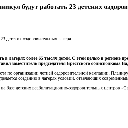
аникул будут работать 23 детских оздоро
ь в лагерях более 65 тысяч детей. С этой целью в регионе п
тавил заместитель председателя Брестского облисполкома В
ота по организации летней оздоровительной кампании. Планируе
уделяется созданию в лагерях условий, отвечающих современным
ь на базе детских реабилитационно-оздоровительных центров «С