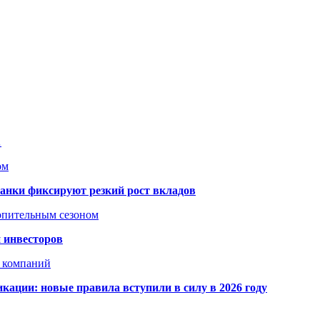
…
ом
банки фиксируют резкий рост вкладов
топительным сезоном
 инвесторов
х компаний
кации: новые правила вступили в силу в 2026 году