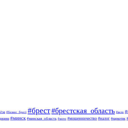
#брест
#брестская_область
#
ёза
#вело
#бизнес_брест
#минск
#мошенничество
#минская_область
#налог
дицина
#мото
#наркотик