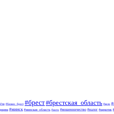
#брест
#брестская_область
#
ёза
#вело
#бизнес_брест
#минск
#мошенничество
#минская_область
#налог
дицина
#мото
#наркотик