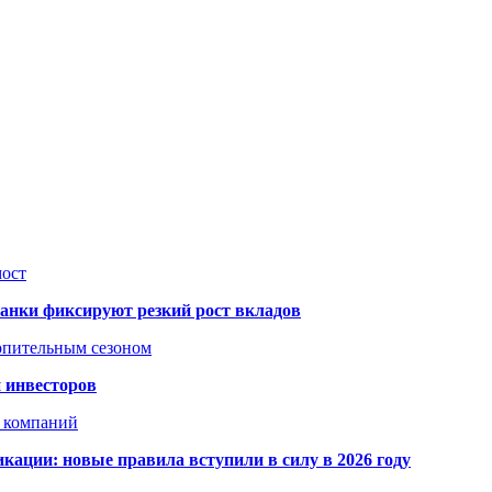
мост
банки фиксируют резкий рост вкладов
топительным сезоном
 инвесторов
х компаний
кации: новые правила вступили в силу в 2026 году