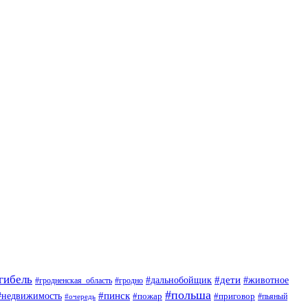
гибель
#дети
#животное
#дальнобойщик
#гродно
#гродненская_область
#польша
#недвижимость
#пинск
#пожар
#приговор
#пьяный
#очередь