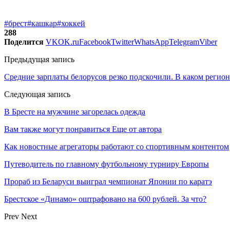
#брест
#кашкар
#хоккей
288
Поделится
VK
OK.ru
Facebook
Twitter
WhatsApp
Telegram
Viber
Предыдущая запись
Средние зарплаты белорусов резко подскочили. В каком регион
Следующая запись
В Бресте на мужчине загорелась одежда
Вам также могут понравиться
Еще от автора
Как новостные агрегаторы работают со спортивным контентом
Путеводитель по главному футбольному турниру Европы
Прораб из Беларуси выиграл чемпионат Японии по каратэ
Брестское «Динамо» оштрафовано на 600 рублей. За что?
Prev
Next