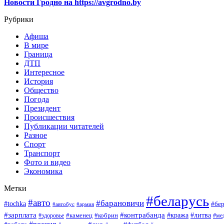
Новости Гродно на https://avgrodno.by
Рубрики
Афиша
В мире
Граница
ДТП
Интересное
История
Общество
Погода
Президент
Происшествия
Публикации читателей
Разное
Спорт
Транспорт
Фото и видео
Экономика
Метки
#беларусь
#авто
#барановичи
#tochka
#бер
#автобус
#армия
#зарплата
#контрабанда
#кража
#литва
#каменец
#кобрин
#ме
#здоровье