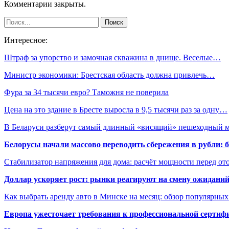
Комментарии закрыты.
Интересное:
Штраф за упорство и замочная скважина в днище. Веселые…
Министр экономики: Брестская область должна привлечь…
Фура за 34 тысячи евро? Таможня не поверила
Цена на это здание в Бресте выросла в 9,5 тысячи раз за одну…
В Беларуси разберут самый длинный «висящий» пешеходный 
Белорусы начали массово переводить сбережения в рубли: 
Стабилизатор напряжения для дома: расчёт мощности перед о
Доллар ускоряет рост: рынки реагируют на смену ожиданий
Как выбрать аренду авто в Минске на месяц: обзор популярны
Европа ужесточает требования к профессиональной сертифи