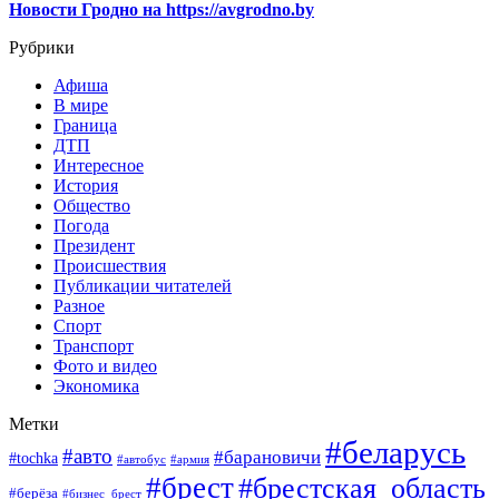
Новости Гродно на https://avgrodno.by
Рубрики
Афиша
В мире
Граница
ДТП
Интересное
История
Общество
Погода
Президент
Происшествия
Публикации читателей
Разное
Спорт
Транспорт
Фото и видео
Экономика
Метки
#беларусь
#авто
#барановичи
#tochka
#автобус
#армия
#брест
#брестская_область
#берёза
#бизнес_брест