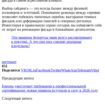
фасада в самом агрессивном климате.
Выбор сайдинга — это всегда баланс между физикой
полимеров и эстетикой. Понимание разницы между сериями
позволяет избежать типичных ошибок: выгорания темных
фасадов или деформации панелей в северных регионах.
Инвестируя в правильную серию сегодня, вы избавляете себя
от затрат на реновацию фасада в ближайшие десятилетия.
Эти машины белорусы чаще всего рассматривают
к покупке. А что про них говорят реальные
владельцы?
интерьер
651
Поделится
VK
OK.ru
Facebook
Twitter
WhatsApp
Telegram
Viber
Предыдущая запись
Европа ужесточает требования к профессиональной
сертификации: новые правила вступили в силу в 2026 году
Следующая запись