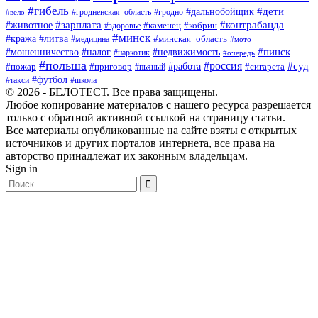
#гибель
#дети
#дальнобойщик
#гродно
#вело
#гродненская_область
#зарплата
#животное
#контрабанда
#каменец
#кобрин
#здоровье
#минск
#кража
#литва
#минская_область
#медицина
#мото
#мошенничество
#недвижимость
#пинск
#налог
#наркотик
#очередь
#польша
#россия
#работа
#суд
#пожар
#приговор
#пьяный
#сигарета
#футбол
#школа
#такси
© 2026 - БЕЛОТЕСТ. Все права защищены.
Любое копирование материалов с нашего ресурса разрешается
только с обратной активной ссылкой на страницу статьи.
Все материалы опубликованные на сайте взяты с открытых
источников и других порталов интернета, все права на
авторство принадлежат их законным владельцам.
Sign in