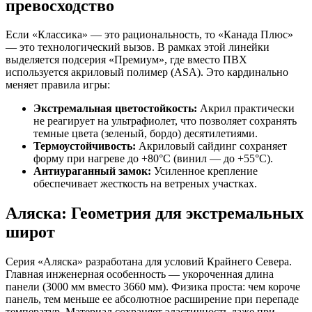
превосходство
Если «Классика» — это рациональность, то «Канада Плюс»
— это технологический вызов. В рамках этой линейки
выделяется подсерия «Премиум», где вместо ПВХ
используется акриловый полимер (ASA). Это кардинально
меняет правила игры:
Экстремальная цветостойкость:
Акрил практически
не реагирует на ультрафиолет, что позволяет сохранять
темные цвета (зеленый, бордо) десятилетиями.
Термоустойчивость:
Акриловый сайдинг сохраняет
форму при нагреве до +80°C (винил — до +55°C).
Антиураганный замок:
Усиленное крепление
обеспечивает жесткость на ветреных участках.
Аляска: Геометрия для экстремальных
широт
Серия «Аляска» разработана для условий Крайнего Севера.
Главная инженерная особенность — укороченная длина
панели (3000 мм вместо 3660 мм). Физика проста: чем короче
панель, тем меньше ее абсолютное расширение при перепаде
температур. Материал сохраняет эластичность даже при