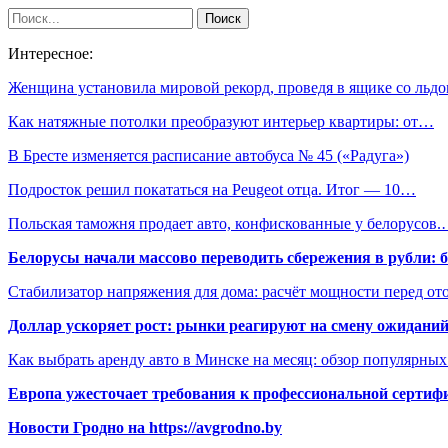
Интересное:
Женщина установила мировой рекорд, проведя в ящике со ль
Как натяжные потолки преобразуют интерьер квартиры: от…
В Бресте изменяется расписание автобуса № 45 («Радуга»)
Подросток решил покататься на Peugeot отца. Итог — 10…
Польская таможня продает авто, конфискованные у белорусов
Белорусы начали массово переводить сбережения в рубли: 
Стабилизатор напряжения для дома: расчёт мощности перед о
Доллар ускоряет рост: рынки реагируют на смену ожиданий
Как выбрать аренду авто в Минске на месяц: обзор популярны
Европа ужесточает требования к профессиональной сертифи
Новости Гродно на https://avgrodno.by