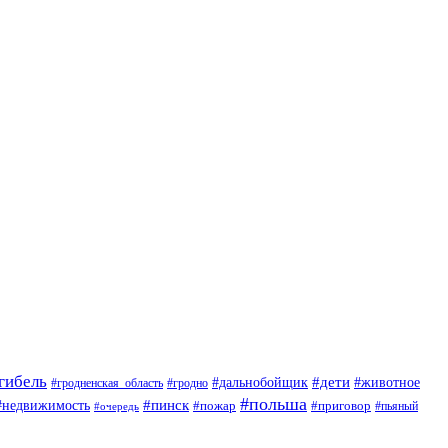
гибель
#дети
#животное
#дальнобойщик
#гродно
#гродненская_область
#польша
#недвижимость
#пинск
#пожар
#приговор
#пьяный
#очередь