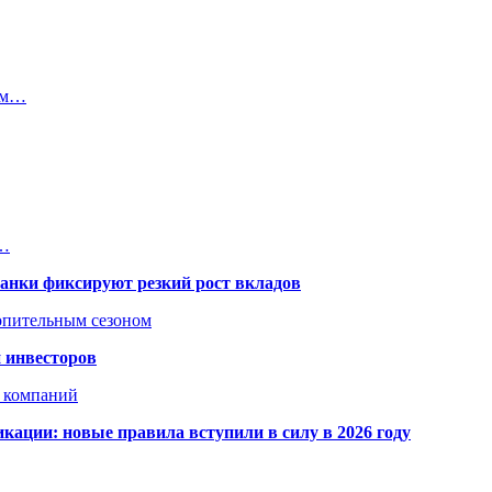
дом…
.…
банки фиксируют резкий рост вкладов
топительным сезоном
 инвесторов
х компаний
кации: новые правила вступили в силу в 2026 году