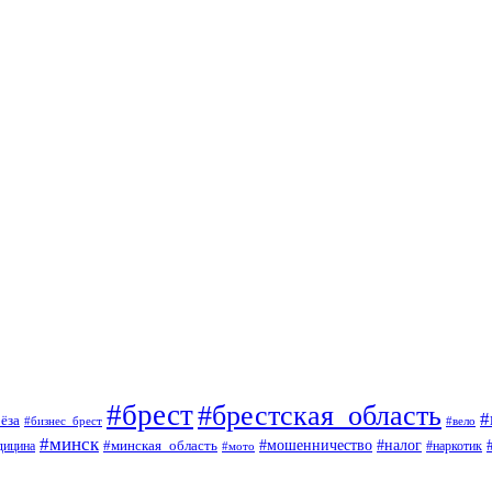
#брест
#брестская_область
#
ёза
#вело
#бизнес_брест
#минск
#мошенничество
#минская_область
#налог
дицина
#мото
#наркотик