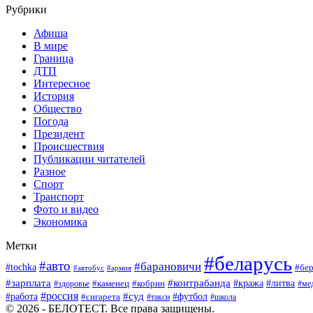
Рубрики
Афиша
В мире
Граница
ДТП
Интересное
История
Общество
Погода
Президент
Происшествия
Публикации читателей
Разное
Спорт
Транспорт
Фото и видео
Экономика
Метки
#беларусь
#авто
#барановичи
#tochka
#бер
#автобус
#армия
#зарплата
#контрабанда
#кража
#литва
#каменец
#кобрин
#ме
#здоровье
#россия
#работа
#суд
#футбол
#сигарета
#школа
#такси
© 2026 - БЕЛОТЕСТ. Все права защищены.