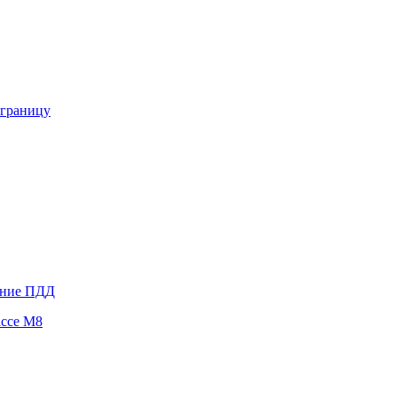
 границу
ение ПДД
ассе М8