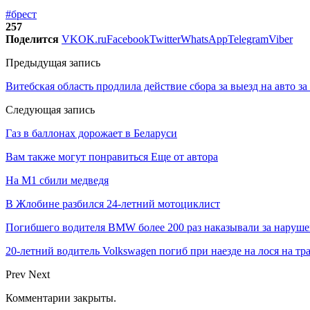
#брест
257
Поделится
VK
OK.ru
Facebook
Twitter
WhatsApp
Telegram
Viber
Предыдущая запись
Витебская область продлила действие сбора за выезд на авто за
Следующая запись
Газ в баллонах дорожает в Беларуси
Вам также могут понравиться
Еще от автора
На М1 сбили медведя
В Жлобине разбился 24-летний мотоциклист
Погибшего водителя BMW более 200 раз наказывали за наруш
20-летний водитель Volkswagen погиб при наезде на лося на тр
Prev
Next
Комментарии закрыты.