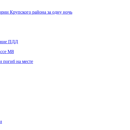
рии Крупского района за одну ночь
ение ПДД
ассе М8
 погиб на месте
и