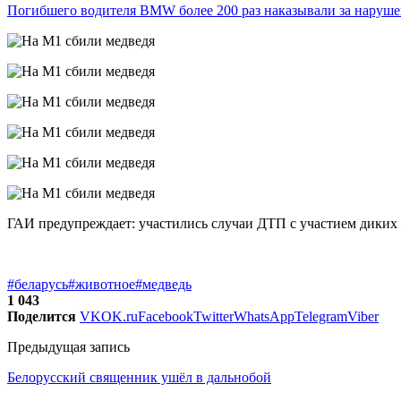
Погибшего водителя BMW более 200 раз наказывали за нару
ГАИ предупреждает: участились случаи ДТП с участием диких 
#беларусь
#животное
#медведь
1 043
Поделится
VK
OK.ru
Facebook
Twitter
WhatsApp
Telegram
Viber
Предыдущая запись
Белорусский священник ушёл в дальнобой