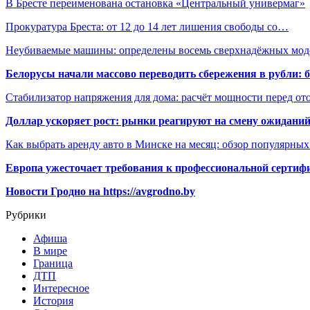
В Бресте переименована остановка «Центральный универмаг»
Прокуратура Бреста: от 12 до 14 лет лишения свободы со…
Неубиваемые машины: определены восемь сверхнадёжных мод
Белорусы начали массово переводить сбережения в рубли: 
Стабилизатор напряжения для дома: расчёт мощности перед о
Доллар ускоряет рост: рынки реагируют на смену ожиданий
Как выбрать аренду авто в Минске на месяц: обзор популярны
Европа ужесточает требования к профессиональной сертифи
Новости Гродно на https://avgrodno.by
Рубрики
Афиша
В мире
Граница
ДТП
Интересное
История