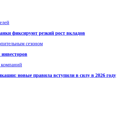
елей
банки фиксируют резкий рост вкладов
топительным сезоном
 инвесторов
х компаний
кации: новые правила вступили в силу в 2026 году