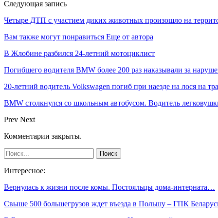
Следующая запись
Четыре ДТП с участием диких животных произошло на террито
Вам также могут понравиться
Еще от автора
В Жлобине разбился 24-летний мотоциклист
Погибшего водителя BMW более 200 раз наказывали за наруш
20-летний водитель Volkswagen погиб при наезде на лося на тр
BMW cтолкнулся со школьным автобусом. Водитель легковушки
Prev
Next
Комментарии закрыты.
Интересное:
Вернулась к жизни после комы. Постояльцы дома-интерната…
Свыше 500 большегрузов ждет въезда в Польшу – ГПК Беларус