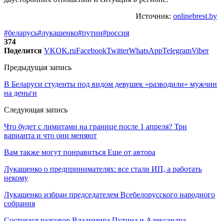
Источник:
onlinebrest.by
#беларусь
#лукашенко
#путин
#россия
374
Поделится
VK
OK.ru
Facebook
Twitter
WhatsApp
Telegram
Viber
Предыдущая запись
В Беларуси студенты под видом девушек «разводили» мужчин
на деньги
Следующая запись
Что будет с лимитами на границе после 1 апреля? Три
варианта и что они меняют
Вам также могут понравиться
Еще от автора
Лукашенко о предпринимателях: все стали ИП, а работать
некому
Лукашенко избран председателем Всебелорусского народного
собрания
Состоялся разговор Владимира Путина и Александра