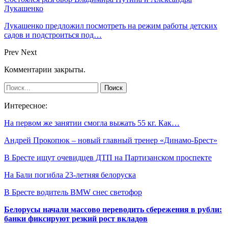
Лукашенко
Лукашенко предложил посмотреть на режим работы детских
садов и подстроиться под…
Prev
Next
Комментарии закрыты.
Интересное:
На первом же занятии смогла выжать 55 кг. Как…
Андрей Прокопюк – новый главный тренер «Динамо-Брест»
В Бресте ищут очевидцев ДТП на Партизанском проспекте
На Бали погибла 23-летняя белоруска
В Бресте водитель BMW снес светофор
Белорусы начали массово переводить сбережения в рубли:
банки фиксируют резкий рост вкладов