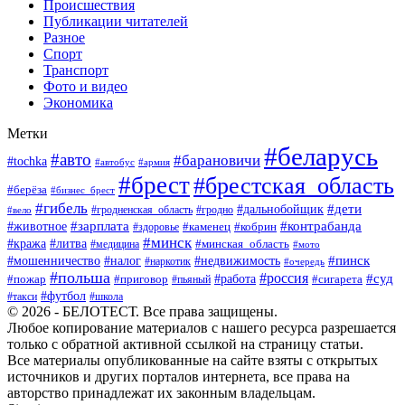
Происшествия
Публикации читателей
Разное
Спорт
Транспорт
Фото и видео
Экономика
Метки
#беларусь
#авто
#барановичи
#tochka
#автобус
#армия
#брест
#брестская_область
#берёза
#бизнес_брест
#гибель
#дети
#дальнобойщик
#гродно
#вело
#гродненская_область
#зарплата
#животное
#контрабанда
#каменец
#кобрин
#здоровье
#минск
#кража
#литва
#минская_область
#медицина
#мото
#мошенничество
#недвижимость
#пинск
#налог
#наркотик
#очередь
#польша
#россия
#работа
#суд
#пожар
#приговор
#пьяный
#сигарета
#футбол
#школа
#такси
© 2026 - БЕЛОТЕСТ. Все права защищены.
Любое копирование материалов с нашего ресурса разрешается
только с обратной активной ссылкой на страницу статьи.
Все материалы опубликованные на сайте взяты с открытых
источников и других порталов интернета, все права на
авторство принадлежат их законным владельцам.