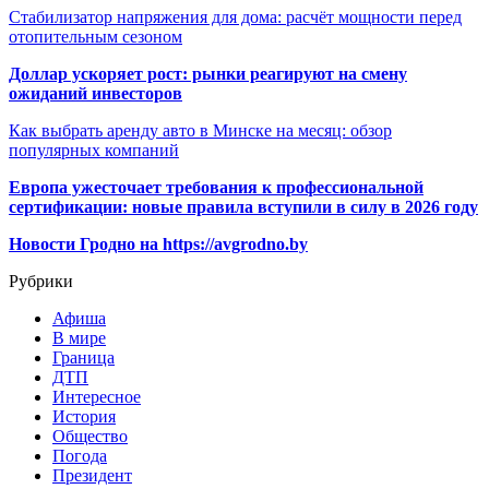
Стабилизатор напряжения для дома: расчёт мощности перед
отопительным сезоном
Доллар ускоряет рост: рынки реагируют на смену
ожиданий инвесторов
Как выбрать аренду авто в Минске на месяц: обзор
популярных компаний
Европа ужесточает требования к профессиональной
сертификации: новые правила вступили в силу в 2026 году
Новости Гродно на https://avgrodno.by
Рубрики
Афиша
В мире
Граница
ДТП
Интересное
История
Общество
Погода
Президент