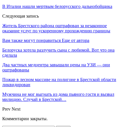
В Италии нашли мертвым белорусского дальнобойщика
Следующая запись
Житель Брестского района оштрафован за незаконное
оказание услуг по ускоренному прохождению границы
Вам также могут понравиться
Еще от автора
Белоруска хотела разлучить сына с любимой. Вот что она
сделала
Два частных медцентра завышали цены на УЗИ — они
оштрафованы
Пожар в лесном массиве на полигоне в Брестской области
ликвидирован
Мужчина не мог выгнать из дома пьяного гостя и вызвал
милицию. Случай в Брестской…
Prev
Next
Комментарии закрыты.