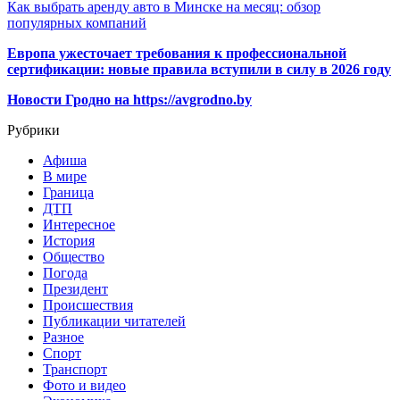
Как выбрать аренду авто в Минске на месяц: обзор
популярных компаний
Европа ужесточает требования к профессиональной
сертификации: новые правила вступили в силу в 2026 году
Новости Гродно на https://avgrodno.by
Рубрики
Афиша
В мире
Граница
ДТП
Интересное
История
Общество
Погода
Президент
Происшествия
Публикации читателей
Разное
Спорт
Транспорт
Фото и видео