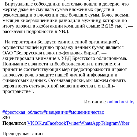
"Виртуальные собеседники настолько вошли в доверие, что
жертву даже не смущала сумма вложенных средств и
рекомендации о вложении еще больших сумм. Более восьми
месяцев кибермошенники разводили мужчину, который по
итогу вложил в якобы акции компаний свыше Br215 тыс.", —
рассказали подробности в УВД.
"На территории Беларуси единственной организацией,
осуществляющей куплю-продажу ценных бумаг, является
ОАО "Белорусская валютно-фондовая биржа", —
акцентировали внимание в УВД Брестского облисполкома. —
Понимание важности кибербезопасности в интернете и
принятие соответствующих мер предосторожности играют
ключевую роль в защите нашей личной информации и
финансовых данных. Осознавая риски, мы можем снизить
вероятность стать жертвой мошенничества в онлайн-
пространстве".
Источник:
onlinebrest.by
#брестская_область
#ивацевичи
#мошенничество
330
Поделится
VK
OK.ru
Facebook
Twitter
WhatsApp
Telegram
Viber
Предыдущая запись