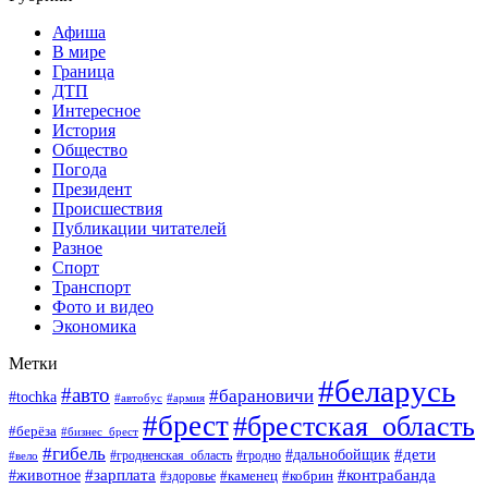
Афиша
В мире
Граница
ДТП
Интересное
История
Общество
Погода
Президент
Происшествия
Публикации читателей
Разное
Спорт
Транспорт
Фото и видео
Экономика
Метки
#беларусь
#авто
#барановичи
#tochka
#автобус
#армия
#брест
#брестская_область
#берёза
#бизнес_брест
#гибель
#дети
#дальнобойщик
#гродно
#вело
#гродненская_область
#зарплата
#животное
#контрабанда
#каменец
#кобрин
#здоровье