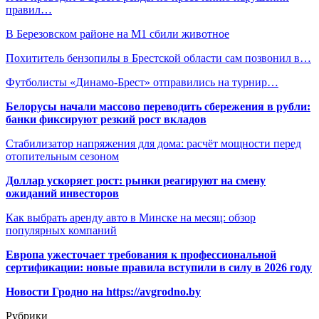
правил…
В Березовском районе на М1 сбили животное
Похититель бензопилы в Брестской области сам позвонил в…
Футболисты «Динамо-Брест»‎ отправились на турнир…
Белорусы начали массово переводить сбережения в рубли:
банки фиксируют резкий рост вкладов
Стабилизатор напряжения для дома: расчёт мощности перед
отопительным сезоном
Доллар ускоряет рост: рынки реагируют на смену
ожиданий инвесторов
Как выбрать аренду авто в Минске на месяц: обзор
популярных компаний
Европа ужесточает требования к профессиональной
сертификации: новые правила вступили в силу в 2026 году
Новости Гродно на https://avgrodno.by
Рубрики