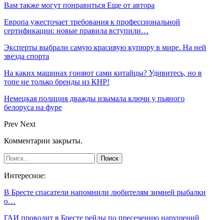
Вам также могут понравиться
Еще от автора
Европа ужесточает требования к профессиональной
сертификации: новые правила вступили…
Эксперты выбрали самую красивую купюру в мире. На ней
звезда спорта
На каких машинах гоняют сами китайцы? Удивитесь, но в
топе не только бренды из КНР!
Немецкая полиция дважды изымала ключи у пьяного
белоруса на фуре
Prev
Next
Комментарии закрыты.
Интересное:
В Бресте спасатели напомнили любителям зимней рыбалки
о…
ГАИ проводит в Бресте рейды по пресечению нарушений