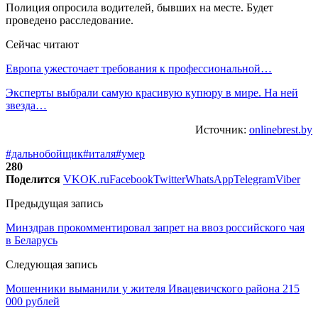
Полиция опросила водителей, бывших на месте. Будет
проведено расследование.
Сейчас читают
Европа ужесточает требования к профессиональной…
Эксперты выбрали самую красивую купюру в мире. На ней
звезда…
Источник:
onlinebrest.by
#дальнобойщик
#италя
#умер
280
Поделится
VK
OK.ru
Facebook
Twitter
WhatsApp
Telegram
Viber
Предыдущая запись
Минздрав прокомментировал запрет на ввоз российского чая
в Беларусь
Следующая запись
Мошенники выманили у жителя Ивацевичского района 215
000 рублей