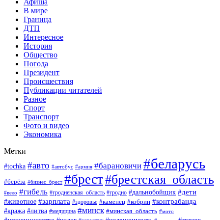
Афиша
В мире
Граница
ДТП
Интересное
История
Общество
Погода
Президент
Происшествия
Публикации читателей
Разное
Спорт
Транспорт
Фото и видео
Экономика
Метки
#беларусь
#авто
#барановичи
#tochka
#автобус
#армия
#брест
#брестская_область
#берёза
#бизнес_брест
#гибель
#дети
#дальнобойщик
#гродно
#вело
#гродненская_область
#зарплата
#животное
#контрабанда
#каменец
#кобрин
#здоровье
#минск
#кража
#литва
#минская_область
#медицина
#мото
#мошенничество
#недвижимость
#пинск