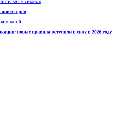
топительным сезоном
 инвесторов
х компаний
кации: новые правила вступили в силу в 2026 году