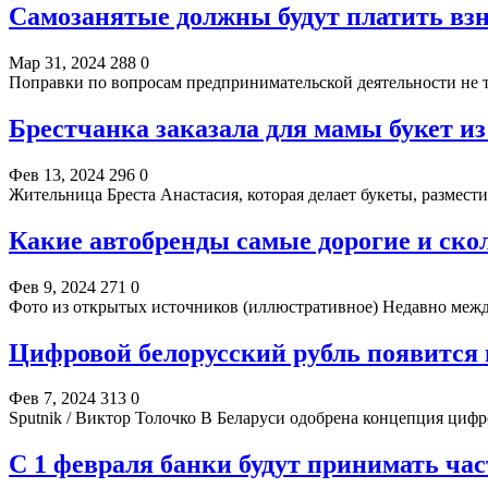
Самозанятые должны будут платить вз
Мар 31, 2024
288
0
Поправки по вопросам предпринимательской деятельности не т
Брестчанка заказала для мамы букет из
Фев 13, 2024
296
0
Жительница Бреста Анастасия, которая делает букеты, размести
Какие автобренды самые дорогие и скол
Фев 9, 2024
271
0
Фото из открытых источников (иллюстративное) Недавно межд
Цифровой белорусский рубль появится в
Фев 7, 2024
313
0
Sputnik / Виктор Толочко В Беларуси одобрена концепция циф
С 1 февраля банки будут принимать ч