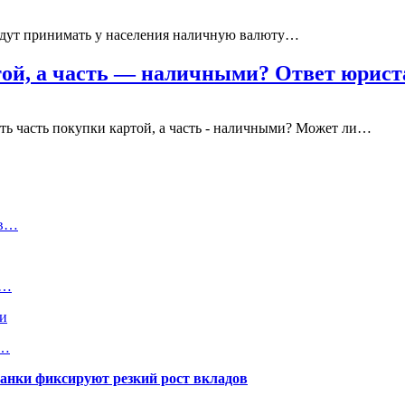
удут принимать у населения наличную валюту…
той, а часть — наличными? Ответ юрист
ить часть покупки картой, а часть - наличными? Может ли…
 в…
0…
ми
н…
банки фиксируют резкий рост вкладов