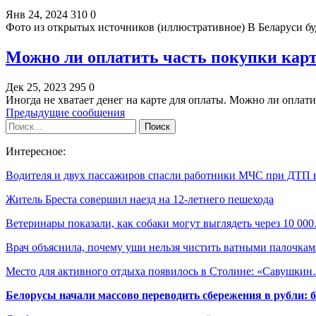
Янв 24, 2024
310
0
Фото из открытых источников (иллюстративное) В Беларуси б
Можно ли оплатить часть покупки кар
Дек 25, 2023
295
0
Иногда не хватает денег на карте для оплаты. Можно ли оплат
Предыдущие сообщения
Интересное:
Водителя и двух пассажиров спасли работники МЧС при ДТП
Житель Бреста совершил наезд на 12-летнего пешехода
Ветеринары показали, как собаки могут выглядеть через 10 00
Врач объяснила, почему уши нельзя чистить ватными палочка
Место для активного отдыха появилось в Столине: «Савушки
Белорусы начали массово переводить сбережения в рубли: 