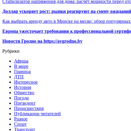
Стабилизатор напряжения для дома: расчёт мощности перед о
Доллар ускоряет рост: рынки реагируют на смену ожиданий
Как выбрать аренду авто в Минске на месяц: обзор популярны
Европа ужесточает требования к профессиональной сертифи
Новости Гродно на https://avgrodno.by
Рубрики
Афиша
В мире
Граница
ДТП
Интересное
История
Общество
Погода
Президент
Происшествия
Публикации читателей
Разное
Спорт
Транспорт