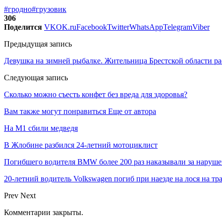
#гродно
#грузовик
306
Поделится
VK
OK.ru
Facebook
Twitter
WhatsApp
Telegram
Viber
Предыдущая запись
Девушка на зимней рыбалке. Жительница Брестской области рас
Следующая запись
Сколько можно съесть конфет без вреда для здоровья?
Вам также могут понравиться
Еще от автора
На М1 сбили медведя
В Жлобине разбился 24-летний мотоциклист
Погибшего водителя BMW более 200 раз наказывали за наруш
20-летний водитель Volkswagen погиб при наезде на лося на тр
Prev
Next
Комментарии закрыты.