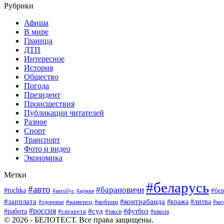
Рубрики
Афиша
В мире
Граница
ДТП
Интересное
История
Общество
Погода
Президент
Происшествия
Публикации читателей
Разное
Спорт
Транспорт
Фото и видео
Экономика
Метки
#беларусь
#авто
#барановичи
#tochka
#бер
#автобус
#армия
#зарплата
#контрабанда
#кража
#литва
#каменец
#кобрин
#ме
#здоровье
#россия
#работа
#суд
#футбол
#сигарета
#школа
#такси
© 2026 - БЕЛОТЕСТ. Все права защищены.