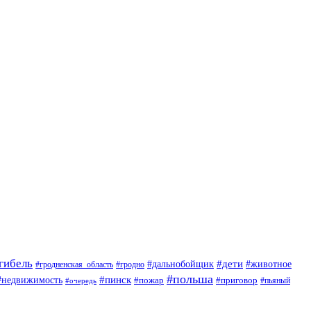
гибель
#дети
#животное
#дальнобойщик
#гродно
#гродненская_область
#польша
#недвижимость
#пинск
#пожар
#приговор
#пьяный
#очередь