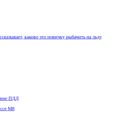
сказывает, каково это новичку рыбачить на льду
ение ПДД
ассе М8