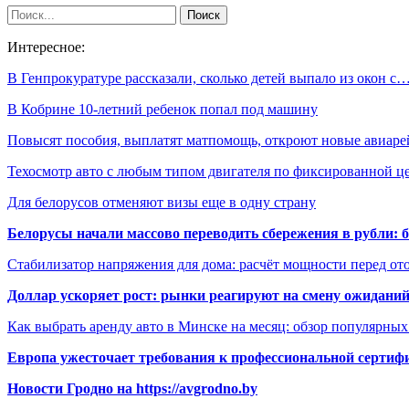
Интересное:
В Генпрокуратуре рассказали, сколько детей выпало из окон с
В Кобрине 10-летний ребенок попал под машину
Повысят пособия, выплатят матпомощь, откроют новые авиа
Техосмотр авто с любым типом двигателя по фиксированной 
Для белорусов отменяют визы еще в одну страну
Белорусы начали массово переводить сбережения в рубли: 
Стабилизатор напряжения для дома: расчёт мощности перед о
Доллар ускоряет рост: рынки реагируют на смену ожиданий
Как выбрать аренду авто в Минске на месяц: обзор популярны
Европа ужесточает требования к профессиональной сертифи
Новости Гродно на https://avgrodno.by