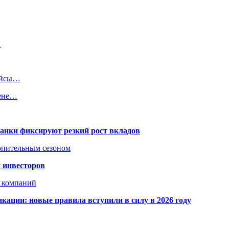
…
рейсы…
цене…
банки фиксируют резкий рост вкладов
топительным сезоном
 инвесторов
х компаний
кации: новые правила вступили в силу в 2026 году