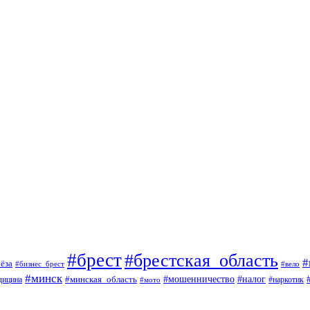
#брест
#брестская_область
#
ёза
#вело
#бизнес_брест
#минск
#мошенничество
#минская_область
#налог
дицина
#мото
#наркотик