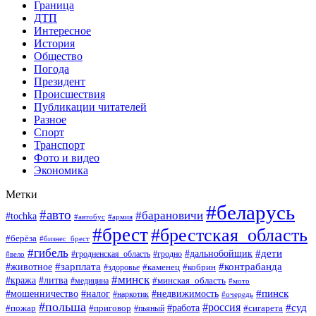
Граница
ДТП
Интересное
История
Общество
Погода
Президент
Происшествия
Публикации читателей
Разное
Спорт
Транспорт
Фото и видео
Экономика
Метки
#беларусь
#авто
#барановичи
#tochka
#автобус
#армия
#брест
#брестская_область
#берёза
#бизнес_брест
#гибель
#дети
#дальнобойщик
#гродно
#вело
#гродненская_область
#зарплата
#животное
#контрабанда
#каменец
#кобрин
#здоровье
#минск
#кража
#литва
#минская_область
#медицина
#мото
#мошенничество
#недвижимость
#пинск
#налог
#наркотик
#очередь
#польша
#россия
#работа
#суд
#пожар
#приговор
#пьяный
#сигарета