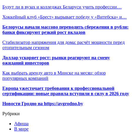
Будут ли в вузах и колледжах Беларуси учить профессии…
Хоккейный клуб «Брест» вырывает победу у «Витебска» и…
Белорусы начали массово переводить сбережения в рубли:
банки фиксируют резкий рост вкладов
Стабилизатор напряжения для дома: расчёт мощности перед
отопительным сезоном
Доллар ускоряет рост: рынки реагируют на смену
ожиданий инвесторов
Как выбрать аренду авто в Минске на месяц: обзор
популярных компаний
Европа ужесточает требования к профессиональной
сертификации: новые правила вступили в силу в 2026 году
Новости Гродно на https://avgrodno.by
Рубрики
Афиша
В мире