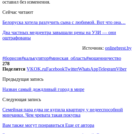
оставил без изменения.
Сейчас читают
Белоруска хотела разлучить сына с любимой. Вот что она…
Два частных медцентра завышали цены на УЗИ — они
оштрафованы
Источник:
onlinebrest.by
#борисов
#калькулятор
#минская_область
#мошенничество
278
Поделится
VK
OK.ru
Facebook
Twitter
WhatsApp
Telegram
Viber
Предыдущая запись
Назван самый дождливый город в мире
Следующая запись
Семейная пара едва не купила квартиру у недееспособной
минчанки. Чем чревата такая покупка
Вам также могут понравиться
Еще от автора