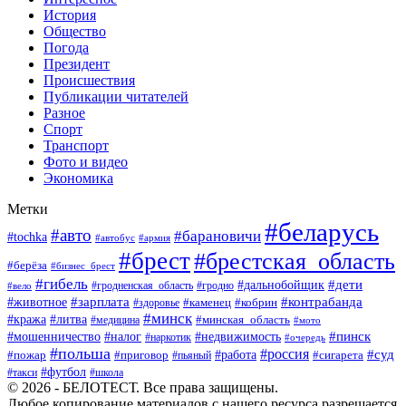
История
Общество
Погода
Президент
Происшествия
Публикации читателей
Разное
Спорт
Транспорт
Фото и видео
Экономика
Метки
#беларусь
#авто
#барановичи
#tochka
#автобус
#армия
#брест
#брестская_область
#берёза
#бизнес_брест
#гибель
#дети
#дальнобойщик
#гродно
#вело
#гродненская_область
#зарплата
#животное
#контрабанда
#каменец
#кобрин
#здоровье
#минск
#кража
#литва
#минская_область
#медицина
#мото
#мошенничество
#недвижимость
#пинск
#налог
#наркотик
#очередь
#польша
#россия
#работа
#суд
#пожар
#приговор
#пьяный
#сигарета
#футбол
#школа
#такси
© 2026 - БЕЛОТЕСТ. Все права защищены.
Любое копирование материалов с нашего ресурса разрешается