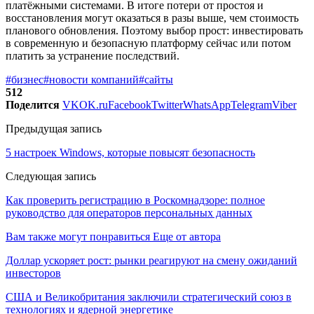
платёжными системами. В итоге потери от простоя и
восстановления могут оказаться в разы выше, чем стоимость
планового обновления. Поэтому выбор прост: инвестировать
в современную и безопасную платформу сейчас или потом
платить за устранение последствий.
#бизнес
#новости компаний
#сайты
512
Поделится
VK
OK.ru
Facebook
Twitter
WhatsApp
Telegram
Viber
Предыдущая запись
5 настроек Windows, которые повысят безопасность
Следующая запись
Как проверить регистрацию в Роскомнадзоре: полное
руководство для операторов персональных данных
Вам также могут понравиться
Еще от автора
Доллар ускоряет рост: рынки реагируют на смену ожиданий
инвесторов
США и Великобритания заключили стратегический союз в
технологиях и ядерной энергетике