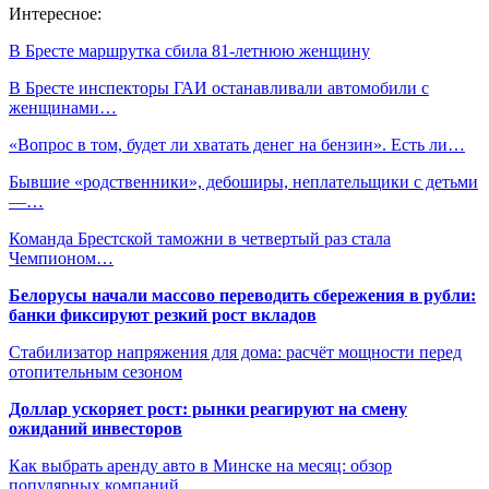
Интересное:
В Бресте маршрутка сбила 81-летнюю женщину
В Бресте инспекторы ГАИ останавливали автомобили с
женщинами…
«Вопрос в том, будет ли хватать денег на бензин». Есть ли…
Бывшие «родственники», дебоширы, неплательщики с детьми
—…
Команда Брестской таможни в четвертый раз стала
Чемпионом…
Белорусы начали массово переводить сбережения в рубли:
банки фиксируют резкий рост вкладов
Стабилизатор напряжения для дома: расчёт мощности перед
отопительным сезоном
Доллар ускоряет рост: рынки реагируют на смену
ожиданий инвесторов
Как выбрать аренду авто в Минске на месяц: обзор
популярных компаний