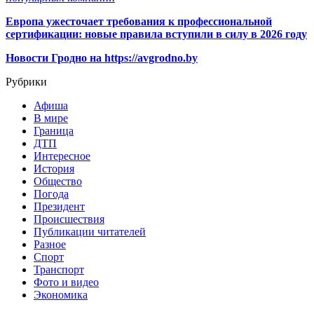
Европа ужесточает требования к профессиональной
сертификации: новые правила вступили в силу в 2026 году
Новости Гродно на https://avgrodno.by
Рубрики
Афиша
В мире
Граница
ДТП
Интересное
История
Общество
Погода
Президент
Происшествия
Публикации читателей
Разное
Спорт
Транспорт
Фото и видео
Экономика