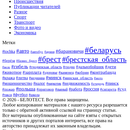
Происшествия
Публикации читателей
Разное
Спорт
Транспорт
Фото и видео
Экономика
Метки
#беларусь
#авто
#барановичи
#tochka
#автобус
#армия
#брест
#брестская_область
#берёза
#бизнес_брест
#гибель
#дети
#дальнобойщик
#гродно
#вело
#гродненская_область
#зарплата
#животное
#контрабанда
#каменец
#кобрин
#здоровье
#минск
#кража
#литва
#минская_область
#медицина
#мото
#мошенничество
#недвижимость
#пинск
#налог
#наркотик
#очередь
#польша
#россия
#работа
#суд
#пожар
#приговор
#пьяный
#сигарета
#футбол
#школа
#такси
© 2026 - БЕЛОТЕСТ. Все права защищены.
Любое копирование материалов с нашего ресурса разрешается
только с обратной активной ссылкой на страницу статьи.
Все материалы опубликованные на сайте взяты с открытых
источников и других порталов интернета, все права на
авторство принадлежат их законным владельцам.