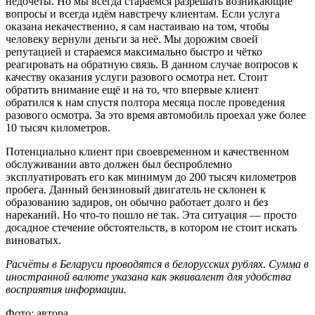
недочёты. Но мы всегда стараемся разрешать возникающие
вопросы и всегда идём навстречу клиентам. Если услуга
оказана некачественно, я сам настаиваю на том, чтобы
человеку вернули деньги за неё. Мы дорожим своей
репутацией и стараемся максимально быстро и чётко
реагировать на обратную связь. В данном случае вопросов к
качеству оказания услуги разового осмотра нет. Стоит
обратить внимание ещё и на то, что впервые клиент
обратился к нам спустя полтора месяца после проведения
разового осмотра. За это время автомобиль проехал уже более
10 тысяч километров.
Потенциально клиент при своевременном и качественном
обслуживании авто должен был беспроблемно
эксплуатировать его как минимум до 200 тысяч километров
пробега. Данный бензиновый двигатель не склонен к
образованию задиров, он обычно работает долго и без
нареканий. Но что-то пошло не так. Эта ситуация — просто
досадное стечение обстоятельств, в котором не стоит искать
виноватых.
Расчёты в Беларуси проводятся в белорусских рублях. Сумма в
иностранной валюте указана как эквивалент для удобства
восприятия информации.
Фото: автора