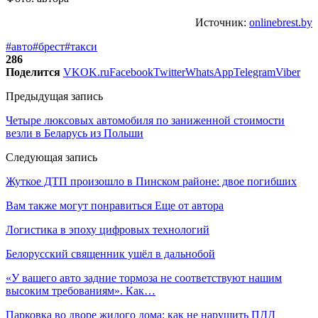
Источник:
onlinebrest.by
#авто
#брест
#такси
286
Поделится
VK
OK.ru
Facebook
Twitter
WhatsApp
Telegram
Viber
Предыдущая запись
Четыре люксовых автомобиля по заниженной стоимости
везли в Беларусь из Польши
Следующая запись
Жуткое ДТП произошло в Пинском районе: двое погибших
Вам также могут понравиться
Еще от автора
Логистика в эпоху цифровых технологий
Белорусский священник ушёл в дальнобой
«У вашего авто задние тормоза не соответствуют нашим
высоким требованиям». Как…
Парковка во дворе жилого дома: как не нарушить ПДД