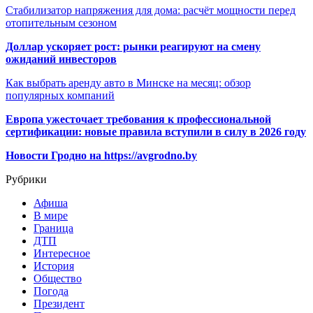
Стабилизатор напряжения для дома: расчёт мощности перед
отопительным сезоном
Доллар ускоряет рост: рынки реагируют на смену
ожиданий инвесторов
Как выбрать аренду авто в Минске на месяц: обзор
популярных компаний
Европа ужесточает требования к профессиональной
сертификации: новые правила вступили в силу в 2026 году
Новости Гродно на https://avgrodno.by
Рубрики
Афиша
В мире
Граница
ДТП
Интересное
История
Общество
Погода
Президент