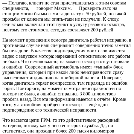
— Полагаю, клиент не стал прислушиваться к этим советам
специалиста, — говорит Максим. — Проверить авто на
станции могли бы мы сами за доплату в 50 рублей, но такой
просьбы от клиента мы опять-таки не получали. К слову,
сейчас мы включили этот пункт в услугу разового осмотра,
поэтому его стоимость сегодня составляет 200 рублей.
На момент проведения осмотра двигатель работал исправно, в
противном случае наш специалист совершенно точно заметил
бы неладное. В качестве подтверждения моих слов имеется
видео с запуском мотора: нареканий относительно его работы
не было. Что немаловажно, на момент осмотра отсутствовали
и ошибки. Современный автомобиль имеет «умный» блок
управления, который при какой-либо неисправности сразу
высвечивает индикацию на приборной панели. Поверьте,
когда двигатель теряет компрессию, там гирлянда из ошибок
горит. Повторюсь, на момент осмотра неисправностей по
мотору не было, а ошибки стирались 3 800 километров
пробега назад. Вся эта информация имеется в отчёте. Кроме
того, у автомобиля пройден техосмотр — ещё одно
подтверждение его технической исправности.
Что касается цепи ГРМ, то это действительно расходный
материал, потому как у него есть срок службы. Да, по
статистике, она проходит более 200 тысяч километров