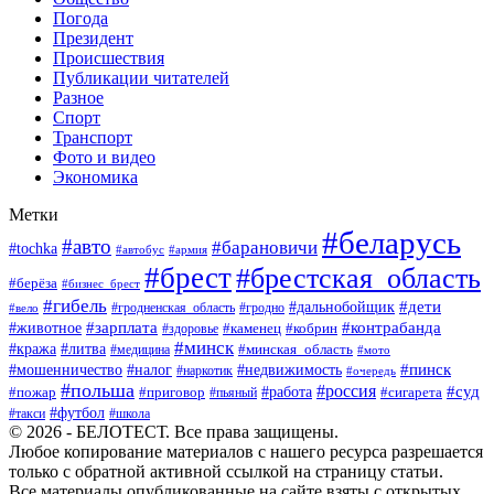
Погода
Президент
Происшествия
Публикации читателей
Разное
Спорт
Транспорт
Фото и видео
Экономика
Метки
#беларусь
#авто
#барановичи
#tochka
#автобус
#армия
#брест
#брестская_область
#берёза
#бизнес_брест
#гибель
#дети
#дальнобойщик
#гродно
#вело
#гродненская_область
#зарплата
#животное
#контрабанда
#каменец
#кобрин
#здоровье
#минск
#кража
#литва
#минская_область
#медицина
#мото
#мошенничество
#недвижимость
#пинск
#налог
#наркотик
#очередь
#польша
#россия
#работа
#суд
#пожар
#приговор
#пьяный
#сигарета
#футбол
#школа
#такси
© 2026 - БЕЛОТЕСТ. Все права защищены.
Любое копирование материалов с нашего ресурса разрешается
только с обратной активной ссылкой на страницу статьи.
Все материалы опубликованные на сайте взяты с открытых