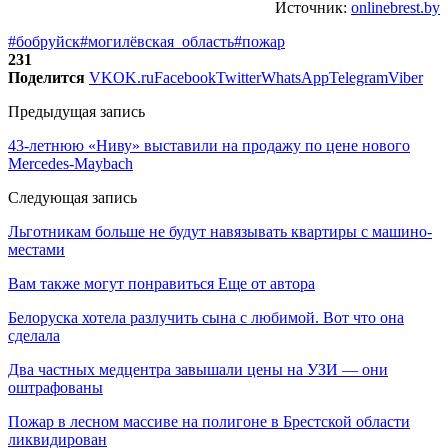
Источник:
onlinebrest.by
#бобруйск
#могилёвская_область
#пожар
231
Поделится
VK
OK.ru
Facebook
Twitter
WhatsApp
Telegram
Viber
Предыдущая запись
43-летнюю «Ниву» выставили на продажу по цене нового
Mercedes-Maybach
Следующая запись
Льготникам больше не будут навязывать квартиры с машино-
местами
Вам также могут понравиться
Еще от автора
Белоруска хотела разлучить сына с любимой. Вот что она
сделала
Два частных медцентра завышали цены на УЗИ — они
оштрафованы
Пожар в лесном массиве на полигоне в Брестской области
ликвидирован