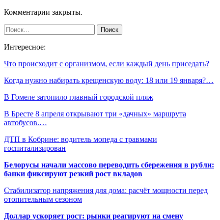
Комментарии закрыты.
Интересное:
Что происходит с организмом, если каждый день приседать?
Когда нужно набирать крещенскую воду: 18 или 19 января?…
В Гомеле затопило главный городской пляж
В Бресте 8 апреля открывают три «дачных» маршрута
автобусов.…
ДТП в Кобрине: водитель мопеда с травмами
госпитализирован
Белорусы начали массово переводить сбережения в рубли:
банки фиксируют резкий рост вкладов
Стабилизатор напряжения для дома: расчёт мощности перед
отопительным сезоном
Доллар ускоряет рост: рынки реагируют на смену