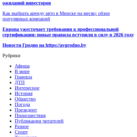
ожиданий инвесторов
Как выбрать аренду авто в Минске на месяц: обзор
популярных компаний
Европа ужесточает требования к профессиональной
сертификации: новые правила вступили в силу в 2026 году
Новости Гродно на https://avgrodno.by
Рубрики
Афиша
В мире
Граница
ДТП
Интересное
История
Общество
Погода
Президент
Происшествия
Публикации читателей
Разное
Спорт