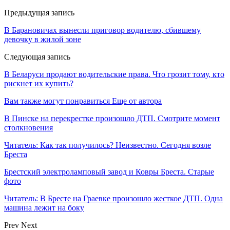
Предыдущая запись
В Барановичах вынесли приговор водителю, сбившему
девочку в жилой зоне
Следующая запись
В Беларуси продают водительские права. Что грозит тому, кто
рискнет их купить?
Вам также могут понравиться
Еще от автора
В Пинске на перекрестке произошло ДТП. Смотрите момент
столкновения
Читатель: Как так получилось? Неизвестно. Сегодня возле
Бреста
Брестский электроламповый завод и Ковры Бреста. Старые
фото
Читатель: В Бресте на Граевке произошло жесткое ДТП. Одна
машина лежит на боку
Prev
Next