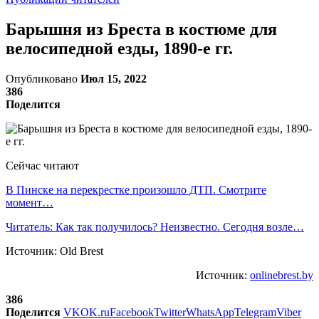
Барышня из Бреста в костюме для
велосипедной езды, 1890-е гг.
Опубликовано
Июл 15, 2022
386
Поделится
Сейчас читают
В Пинске на перекрестке произошло ДТП. Смотрите
момент…
Читатель: Как так получилось? Неизвестно. Сегодня возле…
Источник: Old Brest
Источник:
onlinebrest.by
386
Поделится
VK
OK.ru
Facebook
Twitter
WhatsApp
Telegram
Viber