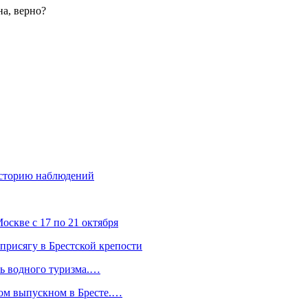
на, верно?
историю наблюдений
скве с 17 по 21 октября
присягу в Брестской крепости
ль водного туризма.…
ком выпускном в Бресте.…