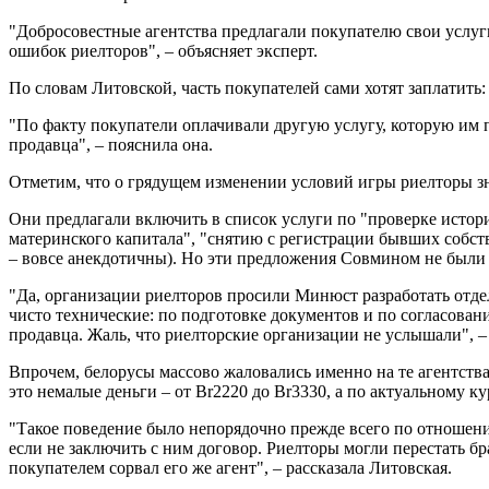
"Добросовестные агентства предлагали покупателю свои услуги,
ошибок риелторов", – объясняет эксперт.
По словам Литовской, часть покупателей сами хотят заплатить:
"По факту покупатели оплачивали другую услугу, которую им п
продавца", – пояснила она.
Отметим, что о грядущем изменении условий игры риелторы зна
Они предлагали включить в список услуги по "проверке истор
материнского капитала", "снятию с регистрации бывших собс
– вовсе анекдотичны). Но эти предложения Совмином не были
"Да, организации риелторов просили Минюст разработать отдел
чисто технические: по подготовке документов и по согласован
продавца. Жаль, что риелторские организации не услышали", –
Впрочем, белорусы массово жаловались именно на те агентства,
это немалые деньги – от Br2220 до Br3330, а по актуальному ку
"Такое поведение было непорядочно прежде всего по отношению
если не заключить с ним договор. Риелторы могли перестать бра
покупателем сорвал его же агент", – рассказала Литовская.