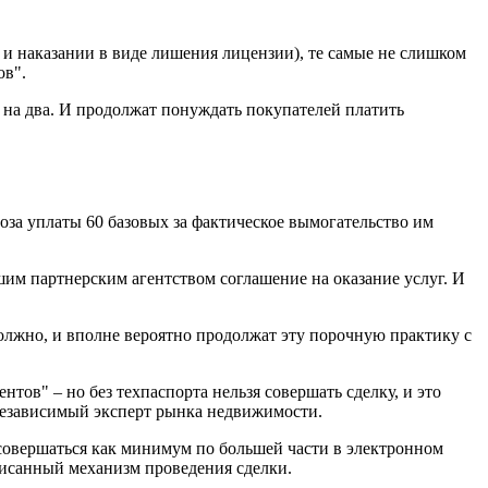
 и наказании в виде лишения лицензии), те самые не слишком
ов".
 на два. И продолжат понуждать покупателей платить
оза уплаты 60 базовых за фактическое вымогательство им
ашим партнерским агентством соглашение на оказание услуг. И
 должно, и вполне вероятно продолжат эту порочную практику с
тов" – но без техпаспорта нельзя совершать сделку, и это
 независимый эксперт рынка недвижимости.
т совершаться как минимум по большей части в электронном
писанный механизм проведения сделки.