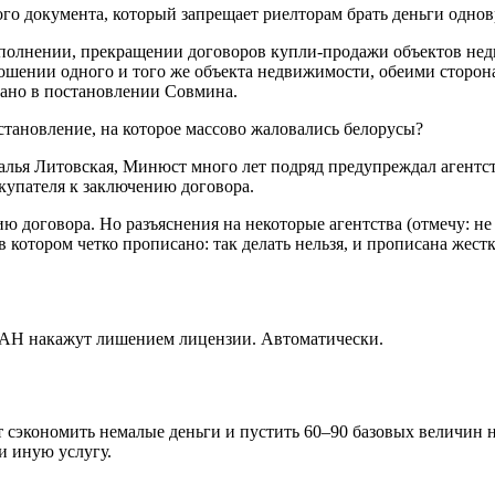
го документа, который запрещает риелторам брать деньги одновр
сполнении, прекращении договоров купли-продажи объектов не
ношении одного и того же объекта недвижимости, обеими сторо
азано в постановлении Совмина.
становление, на которое массово жаловались белорусы?
лья Литовская, Минюст много лет подряд предупреждал агентства
окупателя к заключению договора.
 договора. Но разъяснения на некоторые агентства (отмечу: не 
в котором четко прописано: так делать нельзя, и прописана жест
е АН накажут лишением лицензии. Автоматически.
 сэкономить немалые деньги и пустить 60–90 базовых величин на
и иную услугу.