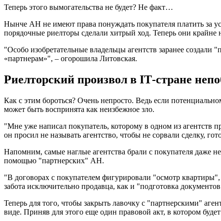
Теперь этого вымогательства не будет? Не факт…
Нынче АН не имеют права понуждать покупателя платить за усл
порядочные риелторы сделали хитрый ход. Теперь они крайне н
"Особо изобретательные владельцы агентств заранее создали "
«партнерам»", – огорошила Литовская.
Риелторский произвол в IТ-стране неп
Как с этим бороться? Очень непросто. Ведь если потенциально
может быть воспринята как неизбежное зло.
"Мне уже написал покупатель, которому в одном из агентств пр
он просил не называть агентство, чтобы не сорвали сделку, гот
Напомним, самые наглые агентства брали с покупателя даже не 
помощью "партнерских" АН.
"В договорах с покупателем фигурировали "осмотр квартиры", "
забота исключительно продавца, как и "подготовка документов
Теперь для того, чтобы закрыть лавочку с "партнерскими" аген
виде. Приняв для этого еще один правовой акт, в котором бу