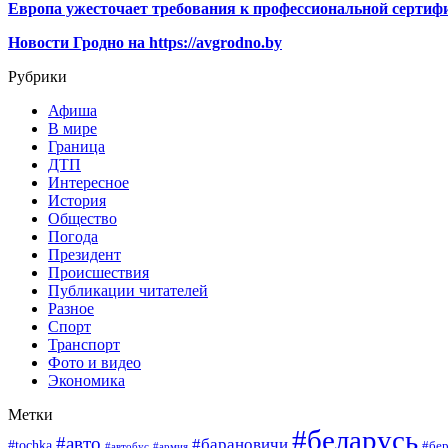
Европа ужесточает требования к профессиональной сертифи
Новости Гродно на https://avgrodno.by
Рубрики
Афиша
В мире
Граница
ДТП
Интересное
История
Общество
Погода
Президент
Происшествия
Публикации читателей
Разное
Спорт
Транспорт
Фото и видео
Экономика
Метки
#беларусь
#авто
#барановичи
#tochka
#бер
#автобус
#армия