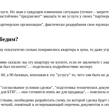
уги. Но зная о грядущем изменении ситуации (точнее – запрете
астойчиво "предлагают" заказать те же услуги у своих "партнер
партнерские организации", фактически раздербанив свое юрлицо
обедим?
му покупателю сильно понравились квартира и цена, то даже угр
ямо сказали: вы эту квартиру не купите, если не заключите с н
ов был оплатить", – поделилась подробностями эксперт.
60, а 90 базовых, впихивая в эту "услугу" то, чего там быть не
согласование условия сделки", "подготовка технических докумен
 для БТИ", – они готовятся опять же для продавца", – пояснила
тствами, необходимо разработать схему, по которой сделка буде
дет четкий, понятный и исчерпывающий перечень документов и о