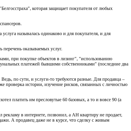
 "Белгосстраха", которая защищает покупателя от любых
испансеров.
 услуга называлась одинаково и для покупателя, и для
ь перечень оказываемых услуг.
вами, при покупке объектов в лизинг", "использованию
ммунальных платежей бывшими собственниками" (последние два
Ведь, по сути, и услуги-то требуются разные. Для продавца –
же проверка истории, изучение рисков, связанных с личностью
отел платить им пресловутые 60 базовых, а то и вовсе 90 (а
 рекламу в интернете, позвонил, а АН квартиру не продает,
дажи. А продавец даже не в курсе, что сделку с живым