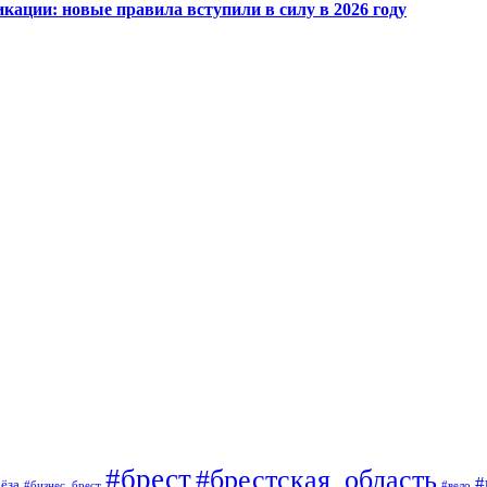
кации: новые правила вступили в силу в 2026 году
#брест
#брестская_область
#
ёза
#вело
#бизнес_брест