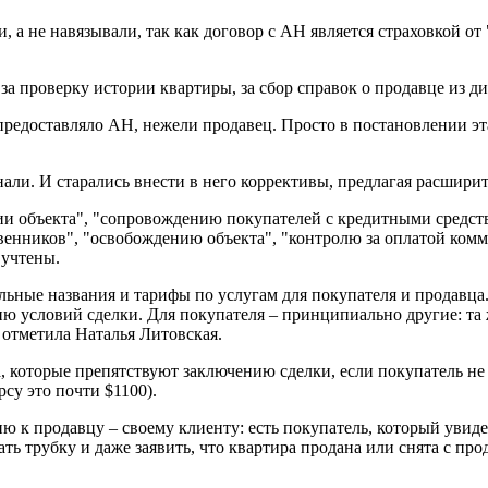
 а не навязывали, так как договор с АН является страховкой от
 за проверку истории квартиры, за сбор справок о продавце из д
редоставляло АН, нежели продавец. Просто в постановлении эта
ли. И старались внести в него коррективы, предлагая расширит
ии объекта", "сопровождению покупателей с кредитными средст
твенников", "освобождению объекта", "контролю за оплатой ко
 учтены.
ьные названия и тарифы по услугам для покупателя и продавца. 
ию условий сделки. Для покупателя – принципиально другие: та 
 отметила Наталья Литовская.
 которые препятствуют заключению сделки, если покупатель не х
рсу это почти $1100).
 к продавцу – своему клиенту: есть покупатель, который увидел
ть трубку и даже заявить, что квартира продана или снята с про