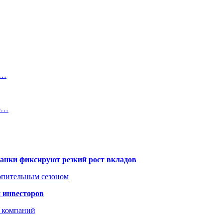
я…
то…
банки фиксируют резкий рост вкладов
топительным сезоном
 инвесторов
х компаний