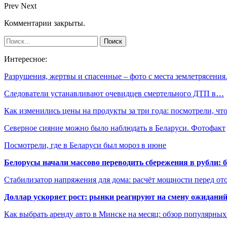
Prev
Next
Комментарии закрыты.
Интересное:
Разрушения, жертвы и спасенные – фото с места землетрясени
Следователи устанавливают очевидцев смертельного ДТП в…
Как изменились цены на продукты за три года: посмотрели, ч
Северное сияние можно было наблюдать в Беларуси. Фотофакт
Посмотрели, где в Беларуси был мороз в июне
Белорусы начали массово переводить сбережения в рубли: 
Стабилизатор напряжения для дома: расчёт мощности перед о
Доллар ускоряет рост: рынки реагируют на смену ожиданий
Как выбрать аренду авто в Минске на месяц: обзор популярны