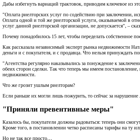
Дабы избегнуть вариаций трактовок, приводим ключевое из это
"Оплата риелторских услуг по содействию при заключении, и
Оплата одной и той же риелторской услуги, оказываемой в от
услуг данной риелторской организации, не допускается", – ск
Почему понадобилось 15 лет, чтобы переделать собственное по
Как рассказала независимый эксперт рынка недвижимости Ната
деньги и с покупателя, и с продавца. Что нельзя принуждать п
"Агентства регулярно наказывались за понуждение к заключению
обеих сторон сделки. Так что теперь мы имеем постановление, 
недвижимости.
Что же грозит ушлым риелторам?
Если раньше их могли лишь пожурить, то сейчас за нарушени
"Приняли превентивные меры"
Казалось бы, покупатели должны радоваться: теперь они смогут
Кроме того, в постановлении четко расписаны тарифы на ту ил
Но не так все просто…