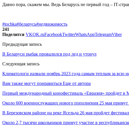
Давно пора, скажем мы. Ведь Беларусь не первый год – IТ-стра
#tochka
#беларусь
#недвижимость
241
Поделится
VK
OK.ru
Facebook
Twitter
WhatsApp
Telegram
Viber
Предыдущая запись
В Беларуси рыбак провалился под лед и утонул
Следующая запись
Климатологи назвали ноябрь 2023 года самым теплым за всю 
Вам также могут понравиться
Еще от автора
Первый международный кинофестиваль «Евразия» пройдет в Мо
Около 600 военнослужащих нового пополнения 25 мая примут 
В Березовском районе на реке Ясельда 26 мая пройдет фестива
Около 2,7 тысячи школьников примут участие в республиканс