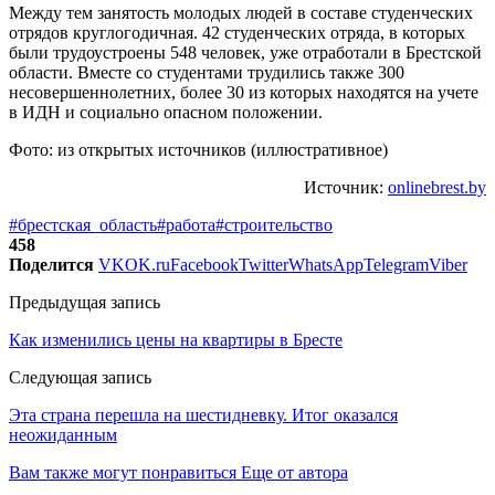
Между тем занятость молодых людей в составе студенческих
отрядов круглогодичная. 42 студенческих отряда, в которых
были трудоустроены 548 человек, уже отработали в Брестской
области. Вместе со студентами трудились также 300
несовершеннолетних, более 30 из которых находятся на учете
в ИДН и социально опасном положении.
Фото: из открытых источников (иллюстративное)
Источник:
onlinebrest.by
#брестская_область
#работа
#строительство
458
Поделится
VK
OK.ru
Facebook
Twitter
WhatsApp
Telegram
Viber
Предыдущая запись
Как изменились цены на квартиры в Бресте
Следующая запись
Эта страна перешла на шестидневку. Итог оказался
неожиданным
Вам также могут понравиться
Еще от автора