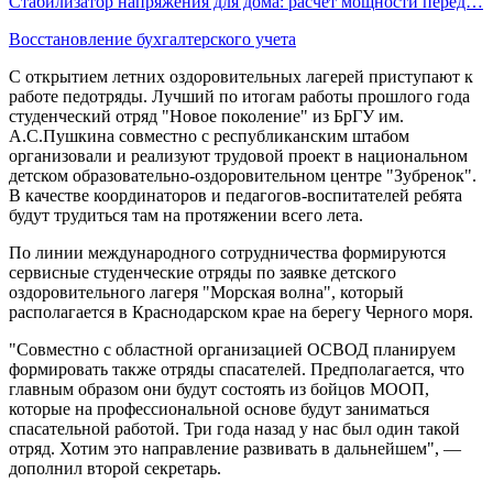
Стабилизатор напряжения для дома: расчёт мощности перед…
Восстановление бухгалтерского учета
С открытием летних оздоровительных лагерей приступают к
работе педотряды. Лучший по итогам работы прошлого года
студенческий отряд "Новое поколение" из БрГУ им.
А.С.Пушкина совместно с республиканским штабом
организовали и реализуют трудовой проект в национальном
детском образовательно-оздоровительном центре "Зубренок".
В качестве координаторов и педагогов-воспитателей ребята
будут трудиться там на протяжении всего лета.
По линии международного сотрудничества формируются
сервисные студенческие отряды по заявке детского
оздоровительного лагеря "Морская волна", который
располагается в Краснодарском крае на берегу Черного моря.
"Совместно с областной организацией ОСВОД планируем
формировать также отряды спасателей. Предполагается, что
главным образом они будут состоять из бойцов МООП,
которые на профессиональной основе будут заниматься
спасательной работой. Три года назад у нас был один такой
отряд. Хотим это направление развивать в дальнейшем", —
дополнил второй секретарь.