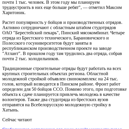
почти 1 тыс. человек. В этом году мы планируем
трудоустроить в них еще больше ребят", — отметил Максим
Харитоник.
Растет популярность у бойцов и производственных отрядов.
Активно сотрудничают с областным штабом студотрядов
ОАО "Берестейский пекарь", Пинский мясокомбинат. Четыре
отряда из Брестского технического, Барановичского и
Полесского госуниверситетов будут заняты в
республиканском производственном проекте на заводе
"Атлант". В прошлом году там трудились два отряда, собрав
почти 2 тыс. холодильников.
Традиционные строительные отряды будут работать на всех
крупных строительных объектах региона. Областной
молодежной стройкой объявлен свинокомплекс на 24 тыс.
голов, который возводится в Пинском районе. Фронт работ
определен для 50 бойцов ССО. Помимо этого, при подготовке
объекта к сдаче планируется привлечь молодежь в качестве
волонтеров. Также два студотряда из брестских вузов
отправятся на Всебелорусскую молодежную стройку в
Хатынь.
Сейчас читают