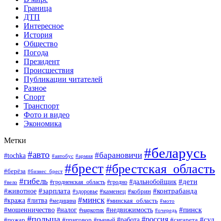
Граница
ДТП
Интересное
История
Общество
Погода
Президент
Происшествия
Публикации читателей
Разное
Спорт
Транспорт
Фото и видео
Экономика
Метки
#беларусь
#авто
#барановичи
#tochka
#автобус
#армия
#брест
#брестская_область
#берёза
#бизнес_брест
#гибель
#дети
#дальнобойщик
#гродно
#вело
#гродненская_область
#зарплата
#животное
#контрабанда
#каменец
#кобрин
#здоровье
#минск
#кража
#литва
#минская_область
#медицина
#мото
#мошенничество
#недвижимость
#пинск
#налог
#наркотик
#очередь
#польша
#россия
#работа
#суд
#пожар
#приговор
#пьяный
#сигарета