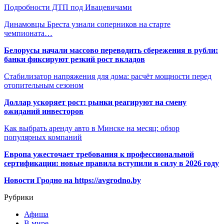
Подробности ДТП под Ивацевичами
Динамовцы Бреста узнали соперников на старте
чемпионата…
Белорусы начали массово переводить сбережения в рубли:
банки фиксируют резкий рост вкладов
Стабилизатор напряжения для дома: расчёт мощности перед
отопительным сезоном
Доллар ускоряет рост: рынки реагируют на смену
ожиданий инвесторов
Как выбрать аренду авто в Минске на месяц: обзор
популярных компаний
Европа ужесточает требования к профессиональной
сертификации: новые правила вступили в силу в 2026 году
Новости Гродно на https://avgrodno.by
Рубрики
Афиша
В мире