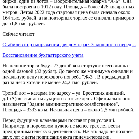
биржи, один из лотов – Оборонительная казарма "А-Б". Она
была построена в 1912 году. Площадь – более 426 квадратных
метров. Летом 2022 года стартовая цена была сначала около
164 тыс. рублей, а на повторных торгах ее снизили примерно
до 51,8 тыс. рублей.
Сейчас читают
Стабилизатор напряжения для дома: расчёт мощности перед…
Восстановление бухгалтерского учета
Нынешние торги будут 27 декабря и стартуют всего лишь с
одной базовой (32 рубля). До такого же минимума снизили и
начальную цену порохового погреба "Ж-3". В предыдущий
раз за него хотели не менее 24,2 тыс. рублей.
Третий лот – казарма (по адресу – ул. Брестских дивизий,
д.15А) выставят на аукцион в тот же день. Официально оно
называется "Здание административно-хозяйственное".
Площадь – 3333 кв м. Начальная цена – около 2,5 млн рублей.
Перед будущими владельцами поставят ряд условий.
Например, в пороховом нужно не менее трех лет вести
предпринимательскую деятельность. Начать надо не позднее
двух лет с даты подписания акта приема-передачи.