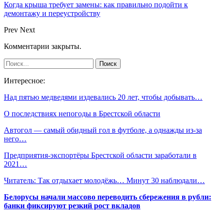
Когда крыша требует замены: как правильно подойти к
демонтажу и переустройству
Prev
Next
Комментарии закрыты.
Интересное:
Над пятью медведями издевались 20 лет, чтобы добывать…
О последствиях непогоды в Брестской области
Автогол — самый обидный гол в футболе, а однажды из-за
него…
Предприятия-экспортёры Брестской области заработали в
2021…
Читатель: Так отдыхает молодёжь… Минут 30 наблюдали…
Белорусы начали массово переводить сбережения в рубли:
банки фиксируют резкий рост вкладов