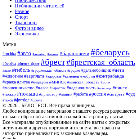
Происшествия
Публикации читателей
Разное
Спорт
Транспорт
Фото и видео
Экономика
Метки
#беларусь
#авто
#барановичи
#tochka
#автобус
#армия
#брест
#брестская_область
#берёза
#бизнес_брест
#гибель
#дети
#дальнобойщик
#гродно
#вело
#гродненская_область
#зарплата
#животное
#контрабанда
#каменец
#кобрин
#здоровье
#минск
#кража
#литва
#минская_область
#медицина
#мото
#мошенничество
#недвижимость
#пинск
#налог
#наркотик
#очередь
#польша
#россия
#работа
#суд
#пожар
#приговор
#пьяный
#сигарета
#футбол
#школа
#такси
© 2026 - БЕЛОТЕСТ. Все права защищены.
Любое копирование материалов с нашего ресурса разрешается
только с обратной активной ссылкой на страницу статьи.
Все материалы опубликованные на сайте взяты с открытых
источников и других порталов интернета, все права на
авторство принадлежат их законным владельцам.
Sign in