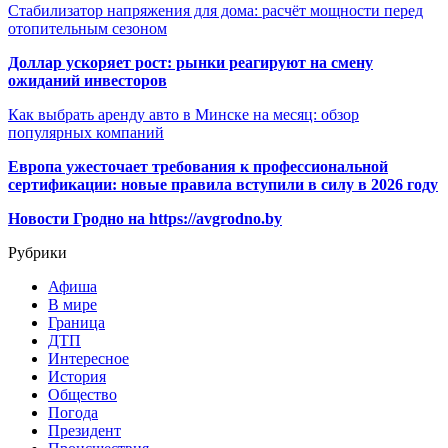
Стабилизатор напряжения для дома: расчёт мощности перед
отопительным сезоном
Доллар ускоряет рост: рынки реагируют на смену
ожиданий инвесторов
Как выбрать аренду авто в Минске на месяц: обзор
популярных компаний
Европа ужесточает требования к профессиональной
сертификации: новые правила вступили в силу в 2026 году
Новости Гродно на https://avgrodno.by
Рубрики
Афиша
В мире
Граница
ДТП
Интересное
История
Общество
Погода
Президент