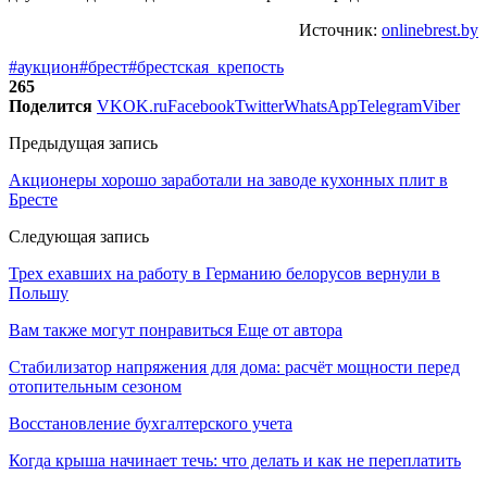
Источник:
onlinebrest.by
#аукцион
#брест
#брестская_крепость
265
Поделится
VK
OK.ru
Facebook
Twitter
WhatsApp
Telegram
Viber
Предыдущая запись
Акционеры хорошо заработали на заводе кухонных плит в
Бресте
Следующая запись
Трех ехавших на работу в Германию белорусов вернули в
Польшу
Вам также могут понравиться
Еще от автора
Стабилизатор напряжения для дома: расчёт мощности перед
отопительным сезоном
Восстановление бухгалтерского учета
Когда крыша начинает течь: что делать и как не переплатить