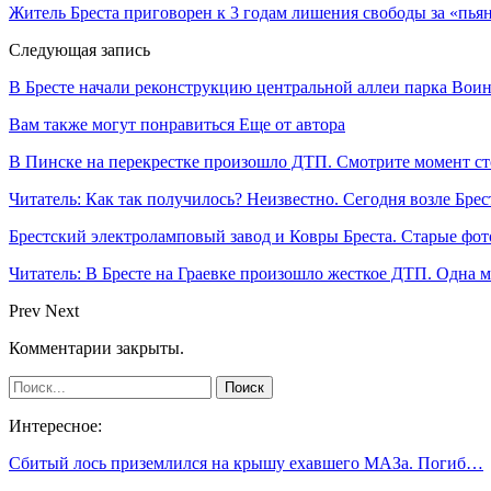
Житель Бреста приговорен к 3 годам лишения свободы за «пь
Следующая запись
В Бресте начали реконструкцию центральной аллеи парка Вои
Вам также могут понравиться
Еще от автора
В Пинске на перекрестке произошло ДТП. Смотрите момент с
Читатель: Как так получилось? Неизвестно. Сегодня возле Брес
Брестский электроламповый завод и Ковры Бреста. Старые фот
Читатель: В Бресте на Граевке произошло жесткое ДТП. Одна 
Prev
Next
Комментарии закрыты.
Интересное:
Сбитый лось приземлился на крышу ехавшего МАЗа. Погиб…