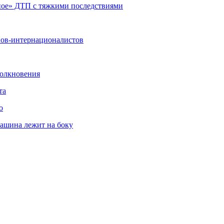
яное» ДТП с тяжкими последствиями
нов-интернационалистов
толкновения
та
о
машина лежит на боку