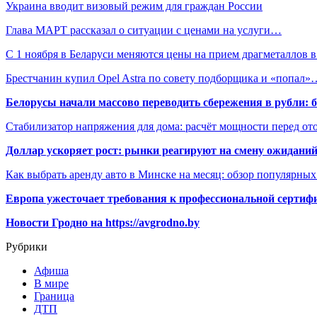
Украина вводит визовый режим для граждан России
Глава МАРТ рассказал о ситуации с ценами на услуги…
С 1 ноября в Беларуси меняются цены на прием драгметаллов 
Брестчанин купил Opel Astra по совету подборщика и «попал»
Белорусы начали массово переводить сбережения в рубли: 
Стабилизатор напряжения для дома: расчёт мощности перед о
Доллар ускоряет рост: рынки реагируют на смену ожиданий
Как выбрать аренду авто в Минске на месяц: обзор популярны
Европа ужесточает требования к профессиональной сертифи
Новости Гродно на https://avgrodno.by
Рубрики
Афиша
В мире
Граница
ДТП