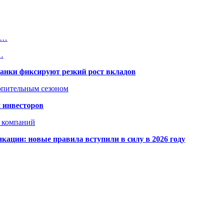
в…
…
банки фиксируют резкий рост вкладов
топительным сезоном
 инвесторов
х компаний
кации: новые правила вступили в силу в 2026 году