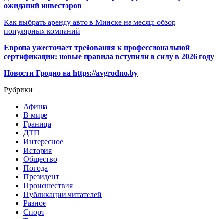
ожиданий инвесторов
Как выбрать аренду авто в Минске на месяц: обзор
популярных компаний
Европа ужесточает требования к профессиональной
сертификации: новые правила вступили в силу в 2026 году
Новости Гродно на https://avgrodno.by
Рубрики
Афиша
В мире
Граница
ДТП
Интересное
История
Общество
Погода
Президент
Происшествия
Публикации читателей
Разное
Спорт