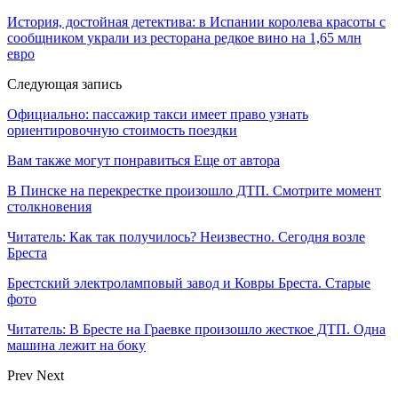
История, достойная детектива: в Испании королева красоты с
сообщником украли из ресторана редкое вино на 1,65 млн
евро
Следующая запись
Официально: пассажир такси имеет право узнать
ориентировочную стоимость поездки
Вам также могут понравиться
Еще от автора
В Пинске на перекрестке произошло ДТП. Смотрите момент
столкновения
Читатель: Как так получилось? Неизвестно. Сегодня возле
Бреста
Брестский электроламповый завод и Ковры Бреста. Старые
фото
Читатель: В Бресте на Граевке произошло жесткое ДТП. Одна
машина лежит на боку
Prev
Next