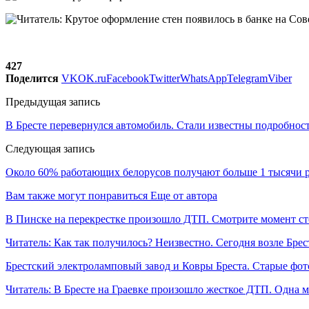
427
Поделится
VK
OK.ru
Facebook
Twitter
WhatsApp
Telegram
Viber
Предыдущая запись
В Бресте перевернулся автомобиль. Стали известны подробнос
Следующая запись
Около 60% работающих белорусов получают больше 1 тысячи 
Вам также могут понравиться
Еще от автора
В Пинске на перекрестке произошло ДТП. Смотрите момент с
Читатель: Как так получилось? Неизвестно. Сегодня возле Брес
Брестский электроламповый завод и Ковры Бреста. Старые фот
Читатель: В Бресте на Граевке произошло жесткое ДТП. Одна 