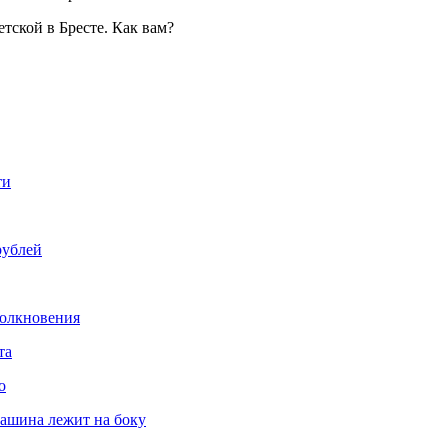
ти
рублей
толкновения
та
о
машина лежит на боку