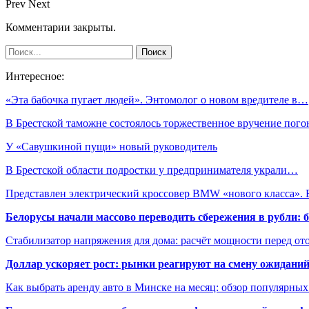
Prev
Next
Комментарии закрыты.
Интересное:
«Эта бабочка пугает людей». Энтомолог о новом вредителе в…
В Брестской таможне состоялось торжественное вручение пого
У «Савушкиной пущи» новый руководитель
В Брестской области подростки у предпринимателя украли…
Представлен электрический кроссовер BMW «нового класса».
Белорусы начали массово переводить сбережения в рубли: 
Стабилизатор напряжения для дома: расчёт мощности перед о
Доллар ускоряет рост: рынки реагируют на смену ожиданий
Как выбрать аренду авто в Минске на месяц: обзор популярны