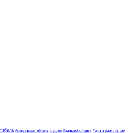
гибель
#дети
#животное
#дальнобойщик
#гродно
#гродненская_область