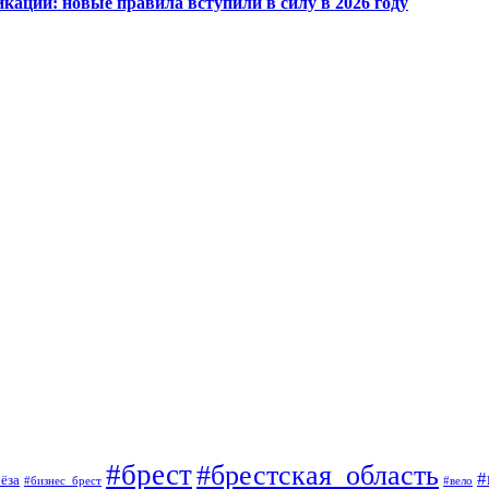
кации: новые правила вступили в силу в 2026 году
#брест
#брестская_область
#
ёза
#вело
#бизнес_брест