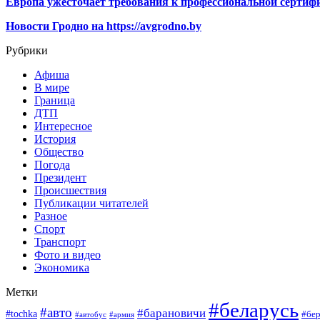
Европа ужесточает требования к профессиональной сертифи
Новости Гродно на https://avgrodno.by
Рубрики
Афиша
В мире
Граница
ДТП
Интересное
История
Общество
Погода
Президент
Происшествия
Публикации читателей
Разное
Спорт
Транспорт
Фото и видео
Экономика
Метки
#беларусь
#авто
#барановичи
#tochka
#бер
#автобус
#армия