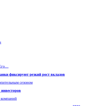
н
 Его…
банки фиксируют резкий рост вкладов
топительным сезоном
 инвесторов
х компаний