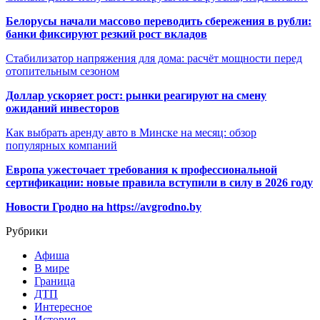
Белорусы начали массово переводить сбережения в рубли:
банки фиксируют резкий рост вкладов
Стабилизатор напряжения для дома: расчёт мощности перед
отопительным сезоном
Доллар ускоряет рост: рынки реагируют на смену
ожиданий инвесторов
Как выбрать аренду авто в Минске на месяц: обзор
популярных компаний
Европа ужесточает требования к профессиональной
сертификации: новые правила вступили в силу в 2026 году
Новости Гродно на https://avgrodno.by
Рубрики
Афиша
В мире
Граница
ДТП
Интересное
История