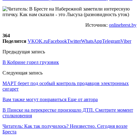
Источник:
onlinebrest.by
364
Поделится
VK
OK.ru
Facebook
Twitter
WhatsApp
Telegram
Viber
Предыдущая запись
В Кобрине горел грузовик
Следующая запись
МАРТ берет под особый контроль продавцов электронных
сигарет
Вам также могут понравиться
Еще от автора
В Пинске на перекрестке произошло ДТП. Смотрите момент
столкновения
Читатель: Как так получилось? Неизвестно. Сегодня возле
Бреста