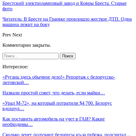
Брестский электроламповый завод и Ковры Бреста. Старые
фото
Читатель: В Бресте на Граевке произошло жесткое ДТП. Одна
машина лежит на боку
Prev
Next
Комментарии закрыты.
Интересное:
«Ругань здесь обычное дело!» Репортаж с белорусско-
литовской…
Назвали простой совет, что делать, если майки…
«Урал М-72», на который потратили $4 700. Белорус
вдохнул…
Как поставить автомобиль на учет в ГАИ? Какие
необходимы…
Сколько денег получают белорусы из-за рубежа, подсчитал…