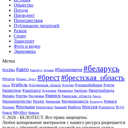
Общество
Погода
Президент
Происшествия
Публикации читателей
Разное
Спорт
Транспорт
Фото и видео
Экономика
Метки
#беларусь
#авто
#барановичи
#tochka
#автобус
#армия
#брест
#брестская_область
#берёза
#бизнес_брест
#гибель
#дети
#дальнобойщик
#гродно
#вело
#гродненская_область
#зарплата
#животное
#контрабанда
#каменец
#кобрин
#здоровье
#минск
#кража
#литва
#минская_область
#медицина
#мото
#мошенничество
#недвижимость
#пинск
#налог
#наркотик
#очередь
#польша
#россия
#работа
#суд
#пожар
#приговор
#пьяный
#сигарета
#футбол
#школа
#такси
© 2026 - БЕЛОТЕСТ. Все права защищены.
Любое копирование материалов с нашего ресурса разрешается
только с обратной активной ссылкой на страницу статьи.