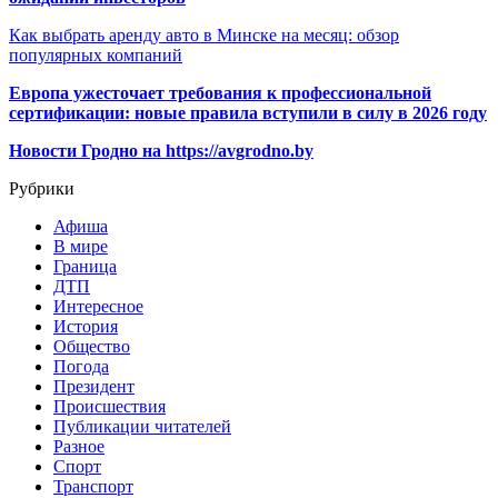
Как выбрать аренду авто в Минске на месяц: обзор
популярных компаний
Европа ужесточает требования к профессиональной
сертификации: новые правила вступили в силу в 2026 году
Новости Гродно на https://avgrodno.by
Рубрики
Афиша
В мире
Граница
ДТП
Интересное
История
Общество
Погода
Президент
Происшествия
Публикации читателей
Разное
Спорт
Транспорт