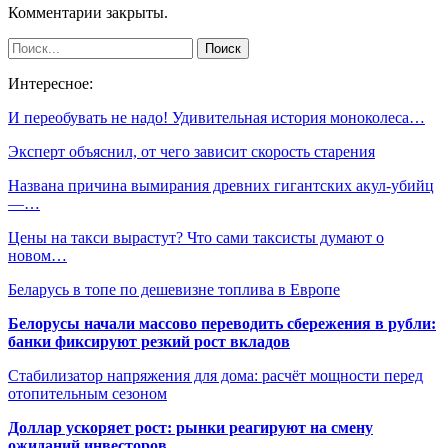
Комментарии закрыты.
Интересное:
И переобувать не надо! Удивительная история моноколеса…
Эксперт объяснил, от чего зависит скорость старения
Названа причина вымирания древних гигантских акул-убийц
—…
Цены на такси вырастут? Что сами таксисты думают о
новом…
Беларусь в топе по дешевизне топлива в Европе
Белорусы начали массово переводить сбережения в рубли:
банки фиксируют резкий рост вкладов
Стабилизатор напряжения для дома: расчёт мощности перед
отопительным сезоном
Доллар ускоряет рост: рынки реагируют на смену
ожиданий инвесторов