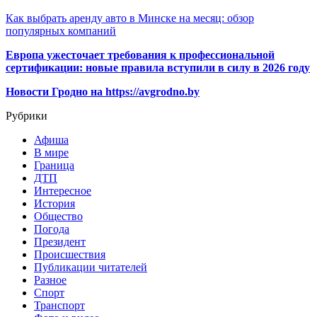
Как выбрать аренду авто в Минске на месяц: обзор
популярных компаний
Европа ужесточает требования к профессиональной
сертификации: новые правила вступили в силу в 2026 году
Новости Гродно на https://avgrodno.by
Рубрики
Афиша
В мире
Граница
ДТП
Интересное
История
Общество
Погода
Президент
Происшествия
Публикации читателей
Разное
Спорт
Транспорт