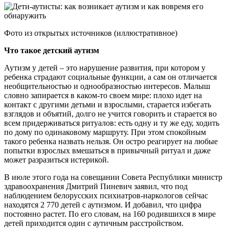
Фото из открытых источников (иллюстративное)
Что такое детский аутизм
Аутизм у детей – это нарушение развития, при котором у
ребенка страдают социальные функции, а сам он отличается
необщительностью и однообразностью интересов. Малыш
словно запирается в каком-то своем мире: плохо идет на
контакт с другими детьми и взрослыми, старается избегать
взглядов и объятий, долго не учится говорить и старается во
всем придерживаться ритуалов: есть одну и ту же еду, ходить
по дому по одинаковому маршруту. При этом спокойным
такого ребенка назвать нельзя. Он остро реагирует на любые
попытки взрослых вмешаться в привычный ритуал и даже
может разразиться истерикой.
В июле этого года на совещании Совета Республики министр
здравоохранения Дмитрий Пиневич заявил, что под
наблюдением белорусских психиатров-наркологов сейчас
находятся 2 770 детей с аутизмом. И добавил, что цифра
постоянно растет. По его словам, на 160 родившихся в мире
детей приходится один с аутичным расстройством.