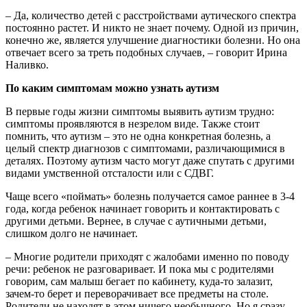
– Да, количество детей с расстройствами аутического спектра
постоянно растет. И никто не знает почему. Одной из причин,
конечно же, является улучшение диагностики болезни. Но она
отвечает всего за треть подобных случаев, – говорит Ирина
Наливко.
По каким симптомам можно узнать аутизм
В первые годы жизни симптомы выявить аутизм трудно:
симптомы проявляются в незрелом виде. Также стоит
помнить, что аутизм – это не одна конкретная болезнь, а
целый спектр диагнозов с симптомами, различающимися в
деталях. Поэтому аутизм часто могут даже спутать с другими
видами умственной отсталости или с СДВГ.
Чаще всего «поймать» болезнь получается самое раннее в 3-4
года, когда ребенок начинает говорить и контактировать с
другими детьми. Вернее, в случае с аутичными детьми,
слишком долго не начинает.
– Многие родители приходят с жалобами именно по поводу
речи: ребенок не разговаривает. И пока мы с родителями
говорим, сам малыш бегает по кабинету, куда-то залазит,
зачем-то берет и переворачивает все предметы на столе.
Родители не находят в этом ничего необычного. Но я сразу