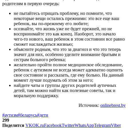
родителям в первую очередь:
не пытайтесь отрицать проблему, но помните, что
некоторые вещи остались прежними: это все еще ваш
ребенок, вы по-прежнему его любите;
осознайте, что жизнь уже не будет прежней, но не
воспринимайте это как конец. Наоборот, это начало
чего-то нового, ваш ребенок в этом состоянии все равно
сможет наслаждаться жизнью;
объясните родным, что это за диагноз и что это теперь
значит для них, особенно уделите внимание братьям и
сестрам больного ребенка;
желательно пройти полное медицинское обследование,
ребенок с аутизмом не всегда может адекватно оценить
свое состояние и рассказать, где ему больно. На данный
момент лучше подумать об этом за него;
найдите чаты и группы других родителей аутичных
детей, там можно найти как полезные советы, так и
моральную поддержку.
Источник:
onlinebrest.by
#аутизм
#беларусь
#дети
299
Поделится
VK
OK.ru
Facebook
Twitter
WhatsApp
Telegram
Viber