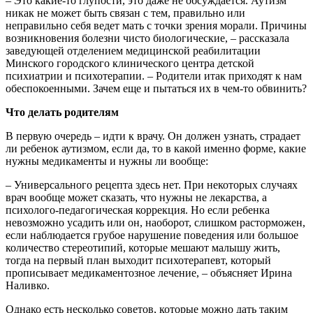
– Это какие-то глупости, это даже не обсуждается. Аутизм
никак не может быть связан с тем, правильно или
неправильно себя ведет мать с точки зрения морали. Причины
возникновения болезни чисто биологические, – рассказала
заведующей отделением медицинской реабилитации
Минского городского клинического центра детской
психиатрии и психотерапии. – Родители итак приходят к нам
обеспокоенными. Зачем еще и пытаться их в чем-то обвинить?
Что делать родителям
В первую очередь – идти к врачу. Он должен узнать, страдает
ли ребенок аутизмом, если да, то в какой именно форме, какие
нужны медикаменты и нужны ли вообще:
– Универсального рецепта здесь нет. При некоторых случаях
врач вообще может сказать, что нужны не лекарства, а
психолого-педагогическая коррекция. Но если ребенка
невозможно усадить или он, наоборот, слишком расторможен,
если наблюдается грубое нарушение поведения или большое
количество стереотипий, которые мешают малышу жить,
тогда на первый план выходит психотерапевт, который
прописывает медикаментозное лечение, – объясняет Ирина
Наливко.
Однако есть несколько советов, которые можно дать таким