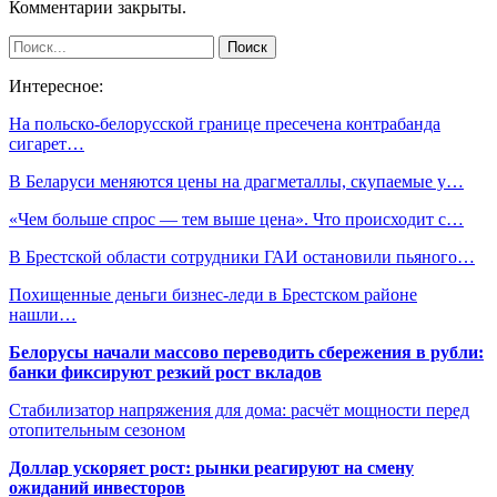
Комментарии закрыты.
Интересное:
На польско-белорусской границе пресечена контрабанда
сигарет…
В Беларуси меняются цены на драгметаллы, скупаемые у…
«Чем больше спрос — тем выше цена». Что происходит с…
В Брестской области сотрудники ГАИ остановили пьяного…
Похищенные деньги бизнес-леди в Брестском районе
нашли…
Белорусы начали массово переводить сбережения в рубли:
банки фиксируют резкий рост вкладов
Стабилизатор напряжения для дома: расчёт мощности перед
отопительным сезоном
Доллар ускоряет рост: рынки реагируют на смену
ожиданий инвесторов