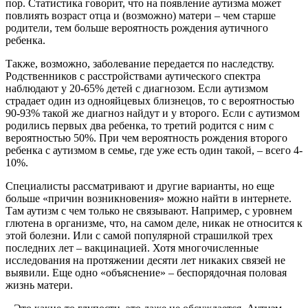
пор. Статистика говорит, что на появление аутизма может
повлиять возраст отца и (возможно) матери – чем старше
родители, тем больше вероятность рождения аутичного
ребенка.
Также, возможно, заболевание передается по наследству.
Родственников с расстройствами аутического спектра
наблюдают у 20-65% детей с диагнозом. Если аутизмом
страдает один из однояйцевых близнецов, то с вероятностью
90-93% такой же диагноз найдут и у второго. Если с аутизмом
родились первых два ребенка, то третий родится с ним с
вероятностью 50%. При чем вероятность рождения второго
ребенка с аутизмом в семье, где уже есть один такой, – всего 4-
10%.
Специалисты рассматривают и другие варианты, но еще
больше «причин возникновения» можно найти в интернете.
Там аутизм с чем только не связывают. Например, с уровнем
глютена в организме, что, на самом деле, никак не относится к
этой болезни. Или с самой популярной страшилкой трех
последних лет – вакцинацией. Хотя многочисленные
исследования на протяжении десяти лет никаких связей не
выявили. Еще одно «объяснение» – беспорядочная половая
жизнь матери.