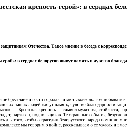
стская крепость-герой»: в сердцах бел
и защитникам Отечества. Такое мнение в беседе с корреспо
гие брестчане и гости города считают своим долгом побывать 
 у многих наших людей живут память, чувство благодарности защ
ысюк. — Брестская крепость — символ мужества, стойкости, гор
лдат, партизан, подпольщиков. Те страшные события, безусловн
ь для того, чтобы о трагедии белорусского народа помнили мно
комплексе мы говорим о войне, рассказываем о ее ужасах и вмес