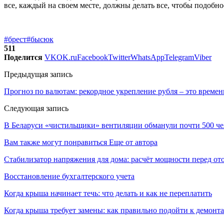
все, каждый на своем месте, должны делать все, чтобы подобн
#брест
#бысюк
511
Поделится
VK
OK.ru
Facebook
Twitter
WhatsApp
Telegram
Viber
Предыдущая запись
Прогноз по валютам: рекордное укрепление рубля – это времен
Следующая запись
В Беларуси «чистильщики» вентиляции обманули почти 500 че
Вам также могут понравиться
Еще от автора
Стабилизатор напряжения для дома: расчёт мощности перед о
Восстановление бухгалтерского учета
Когда крыша начинает течь: что делать и как не переплатить
Когда крыша требует замены: как правильно подойти к демонт