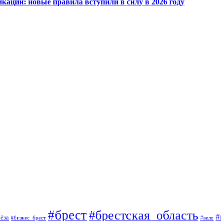
кации: новые правила вступили в силу в 2026 году
#брест
#брестская_область
#
ёза
#вело
#бизнес_брест