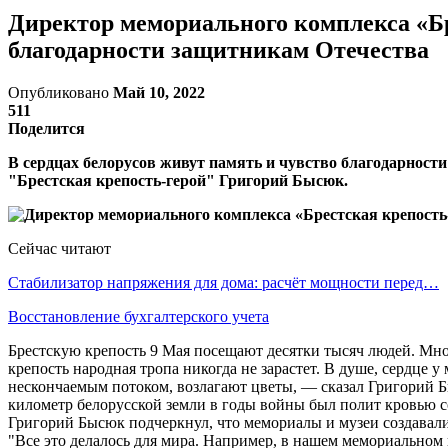
Директор мемориального комплекса «Бре
благодарности защитникам Отечества
Опубликовано
Май 10, 2022
511
Поделится
В сердцах белорусов живут память и чувство благодарност
"Брестская крепость-герой" Григорий Бысюк.
Сейчас читают
Стабилизатор напряжения для дома: расчёт мощности перед…
Восстановление бухгалтерского учета
Брестскую крепость 9 Мая посещают десятки тысяч людей. Мно
крепость народная тропа никогда не зарастет. В душе, сердце
нескончаемым потоком, возлагают цветы, — сказал Григорий Б
километр белорусской земли в годы войны был полит кровью со
Григорий Бысюк подчеркнул, что мемориалы и музеи создавалис
"Все это делалось для мира. Например, в нашем мемориальном 