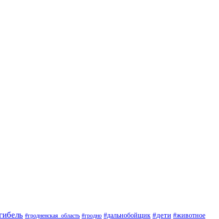
гибель
#дети
#животное
#дальнобойщик
#гродно
#гродненская_область