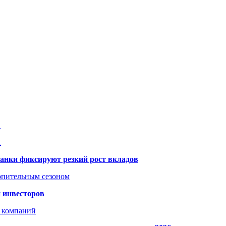
…
…
банки фиксируют резкий рост вкладов
топительным сезоном
 инвесторов
х компаний