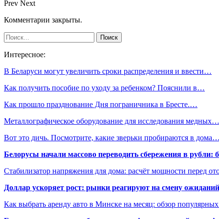
Prev
Next
Комментарии закрыты.
Интересное:
В Беларуси могут увеличить сроки распределения и ввести…
Как получить пособие по уходу за ребенком? Пояснили в…
Как прошло празднование Дня пограничника в Бресте.…
Металлографическое оборудование для исследования медных
Вот это дичь. Посмотрите, какие зверьки пробираются в дома
Белорусы начали массово переводить сбережения в рубли: 
Стабилизатор напряжения для дома: расчёт мощности перед о
Доллар ускоряет рост: рынки реагируют на смену ожиданий
Как выбрать аренду авто в Минске на месяц: обзор популярны