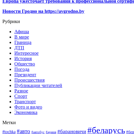
Европа ужесточает требования к профессиональной сертифи
Новости Гродно на https://avgrodno.by
Рубрики
Афиша
В мире
Граница
ДТП
Интересное
История
Общество
Погода
Президент
Происшествия
Публикации читателей
Разное
Спорт
Транспорт
Фото и видео
Экономика
Метки
#беларусь
#авто
#барановичи
#tochka
#бер
#автобус
#армия