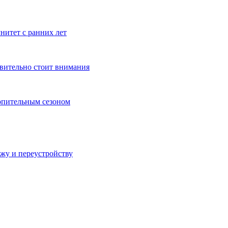
нитет с ранних лет
твительно стоит внимания
топительным сезоном
ажу и переустройству