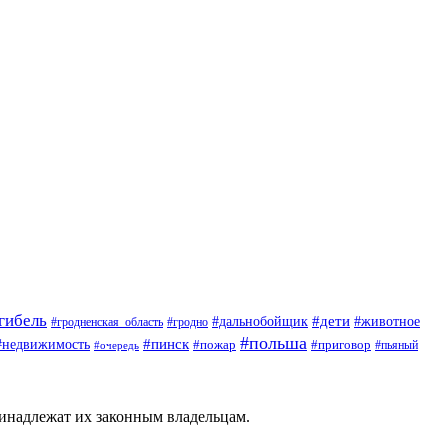
гибель
#дети
#животное
#дальнобойщик
#гродно
#гродненская_область
#польша
#недвижимость
#пинск
#пожар
#приговор
#пьяный
#очередь
ринадлежат их законным владельцам.