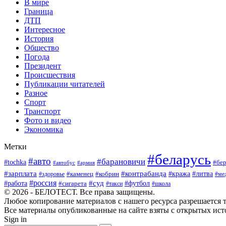
В мире
Граница
ДТП
Интересное
История
Общество
Погода
Президент
Происшествия
Публикации читателей
Разное
Спорт
Транспорт
Фото и видео
Экономика
Метки
#беларусь
#авто
#барановичи
#tochka
#бер
#автобус
#армия
#зарплата
#контрабанда
#кража
#литва
#каменец
#кобрин
#ме
#здоровье
#россия
#работа
#суд
#футбол
#сигарета
#школа
#такси
© 2026 - БЕЛОТЕСТ. Все права защищены.
Любое копирование материалов с нашего ресурса разрешается т
Все материалы опубликованные на сайте взяты с открытых исто
Sign in