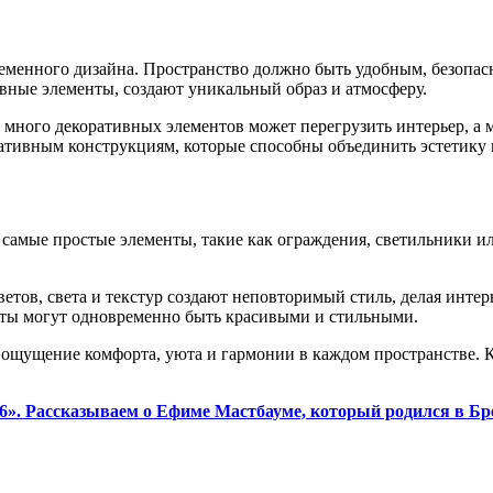
еменного дизайна. Пространство должно быть удобным, безопа
ивные элементы, создают уникальный образ и атмосферу.
 много декоративных элементов может перегрузить интерьер, а 
тивным конструкциям, которые способны объединить эстетику 
 самые простые элементы, такие как ограждения, светильники ил
тов, света и текстур создают неповторимый стиль, делая инте
ты могут одновременно быть красивыми и стильными.
 и ощущение комфорта, уюта и гармонии в каждом пространстве. 
6». Рассказываем о Ефиме Мастбауме, который родился в Бр