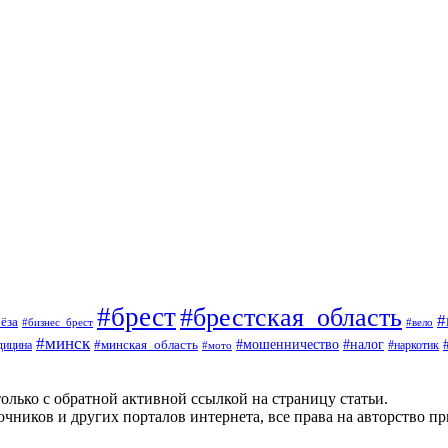
#брест
#брестская_область
#
ёза
#вело
#бизнес_брест
#минск
#мошенничество
#минская_область
#налог
дицина
#мото
#наркотик
олько с обратной активной ссылкой на страницу статьи.
чников и других порталов интернета, все права на авторство п