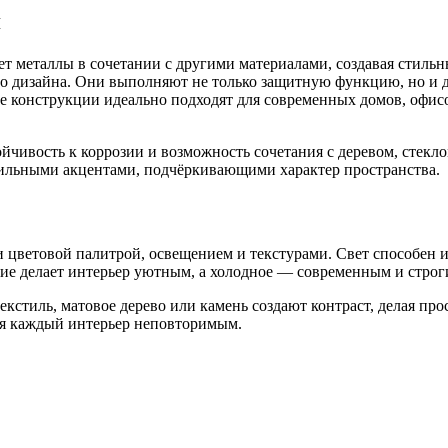
я
ет металлы в сочетании с другими материалами, создавая стиль
 дизайна. Они выполняют не только защитную функцию, но и дек
ие конструкции идеально подходят для современных домов, офи
йчивость к коррозии и возможность сочетания с деревом, стекл
стильными акцентами, подчёркивающими характер пространства.
 и цветовой палитрой, освещением и текстурами. Свет способен
ние делает интерьер уютным, а холодное — современным и строг
текстиль, матовое дерево или камень создают контраст, делая
ая каждый интерьер неповторимым.