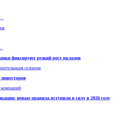
–…
таж
в…
банки фиксируют резкий рост вкладов
топительным сезоном
 инвесторов
х компаний
кации: новые правила вступили в силу в 2026 году