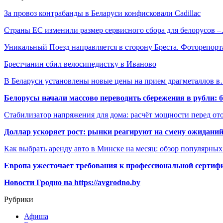
За провоз контрабанды в Беларуси конфисковали Cadillac
Страны ЕС изменили размер сервисного сбора для белорусов 
Уникальный Поезд направляется в сторону Бреста. Фоторепор
Брестчанин сбил велосипедистку в Иваново
В Беларуси установлены новые цены на прием драгметаллов 
Белорусы начали массово переводить сбережения в рубли: 
Стабилизатор напряжения для дома: расчёт мощности перед о
Доллар ускоряет рост: рынки реагируют на смену ожиданий
Как выбрать аренду авто в Минске на месяц: обзор популярны
Европа ужесточает требования к профессиональной сертифи
Новости Гродно на https://avgrodno.by
Рубрики
Афиша