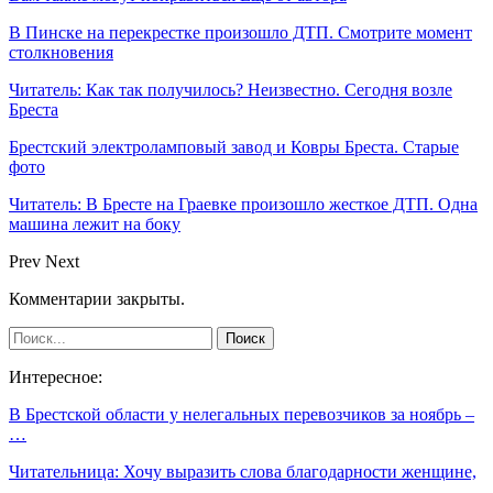
В Пинске на перекрестке произошло ДТП. Смотрите момент
столкновения
Читатель: Как так получилось? Неизвестно. Сегодня возле
Бреста
Брестский электроламповый завод и Ковры Бреста. Старые
фото
Читатель: В Бресте на Граевке произошло жесткое ДТП. Одна
машина лежит на боку
Prev
Next
Комментарии закрыты.
Интересное:
В Брестской области у нелегальных перевозчиков за ноябрь –
…
Читательница: Хочу выразить слова благодарности женщине,
…