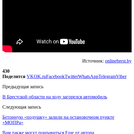
Источник:
onlinebrest.by
430
Поделится
VK
OK.ru
Facebook
Twitter
WhatsApp
Telegram
Viber
Предыдущая запись
В Брестской области на ходу загорелся автомобиль
Следующая запись
Бетонную «подушку» залили на остановочном пункте
«МОПРа»
Вам также могут понравиться
Еще от автора