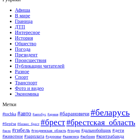
Афиша
В мире
Граница
ДТП
Интересное
История
Общество
Погода
Президент
Происшествия
Публикации читателей
Разное
Спорт
Транспорт
Фото и видео
Экономика
Метки
#беларусь
#авто
#барановичи
#tochka
#автобус
#армия
#брест
#брестская_область
#берёза
#бизнес_брест
#гибель
#дети
#дальнобойщик
#гродно
#вело
#гродненская_область
#зарплата
#животное
#контрабанда
#каменец
#кобрин
#здоровье