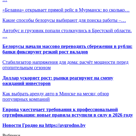
«Белавиа» открывает прямой рейс в Мурманск: во сколько…
Какие способы белорусы выбирают для поиска работы –…
Автобус и грузовик попали столкнулись в Брестской области.
…
Белорусы начали массово переводить сбережения в рубли:
банки фиксируют резкий рост вкладов
Стабилизатор напряжения для дома: расчёт мощности перед
отопительным сезоном
Доллар ускоряет рост: рынки реагируют на смену
ожиданий инвесторов
Как выбрать аренду авто в Минске на месяц: обзор
популярных компаний
Европа ужесточает требования к профессиональной
сертификации: новые правила вступили в силу в 2026 году
Новости Гродно на https://avgrodno.by
Рубрики