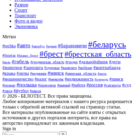
Разное
Спорт
Транспорт
Фото и видео
Экономика
Метки
#беларусь
#авто
#барановичи
#tochka
#автобус
#армия
#брест
#брестская_область
#берёза
#бизнес_брест
#гибель
#дети
#дальнобойщик
#гродно
#вело
#гродненская_область
#зарплата
#животное
#контрабанда
#каменец
#кобрин
#здоровье
#минск
#кража
#литва
#минская_область
#медицина
#мото
#мошенничество
#недвижимость
#пинск
#налог
#наркотик
#очередь
#польша
#россия
#работа
#суд
#пожар
#приговор
#пьяный
#сигарета
#футбол
#школа
#такси
© 2026 - БЕЛОТЕСТ. Все права защищены.
Любое копирование материалов с нашего ресурса разрешается
только с обратной активной ссылкой на страницу статьи.
Все материалы опубликованные на сайте взяты с открытых
источников и других порталов интернета, все права на
авторство принадлежат их законным владельцам.
Sign in