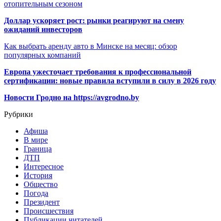
отопительным сезоном
Доллар ускоряет рост: рынки реагируют на смену
ожиданий инвесторов
Как выбрать аренду авто в Минске на месяц: обзор
популярных компаний
Европа ужесточает требования к профессиональной
сертификации: новые правила вступили в силу в 2026 году
Новости Гродно на https://avgrodno.by
Рубрики
Афиша
В мире
Граница
ДТП
Интересное
История
Общество
Погода
Президент
Происшествия
Публикации читателей