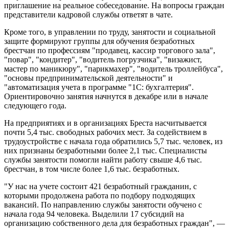
приглашение на реальное собеседование. На вопросы граждан
представители кадровой службы ответят в чате.
Кроме того, в управлении по труду, занятости и социальной
защите формируют группы для обучения безработных
брестчан по профессиям "продавец, кассир торгового зала",
"повар", "кондитер", "водитель погрузчика", "визажист,
мастер по маникюру", "парикмахер", "водитель троллейбуса",
"основы предпринимательской деятельности" и
"автоматизация учета в программе "1С: бухгалтерия".
Ориентировочно занятия начнутся в декабре или в начале
следующего года.
На предприятиях и в организациях Бреста насчитывается
почти 5,4 тыс. свободных рабочих мест. За содействием в
трудоустройстве с начала года обратились 5,7 тыс. человек, из
них признаны безработными более 2,1 тыс. Специалисты
службы занятости помогли найти работу свыше 4,6 тыс.
брестчан, в том числе более 1,6 тыс. безработных.
"У нас на учете состоит 421 безработный гражданин, с
которыми продолжена работа по подбору подходящих
вакансий. По направлению службы занятости обучено с
начала года 94 человека. Выделили 17 субсидий на
организацию собственного дела для безработных граждан", —