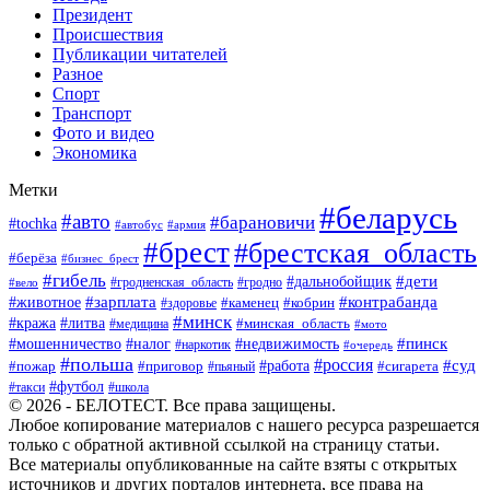
Президент
Происшествия
Публикации читателей
Разное
Спорт
Транспорт
Фото и видео
Экономика
Метки
#беларусь
#авто
#барановичи
#tochka
#автобус
#армия
#брест
#брестская_область
#берёза
#бизнес_брест
#гибель
#дети
#дальнобойщик
#гродно
#вело
#гродненская_область
#зарплата
#животное
#контрабанда
#каменец
#кобрин
#здоровье
#минск
#кража
#литва
#минская_область
#медицина
#мото
#мошенничество
#недвижимость
#пинск
#налог
#наркотик
#очередь
#польша
#россия
#работа
#суд
#пожар
#приговор
#пьяный
#сигарета
#футбол
#школа
#такси
© 2026 - БЕЛОТЕСТ. Все права защищены.
Любое копирование материалов с нашего ресурса разрешается
только с обратной активной ссылкой на страницу статьи.
Все материалы опубликованные на сайте взяты с открытых
источников и других порталов интернета, все права на