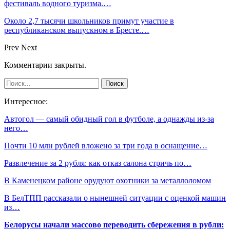
фестиваль водного туризма.…
Около 2,7 тысячи школьников примут участие в
республиканском выпускном в Бресте.…
Prev
Next
Комментарии закрыты.
Интересное:
Автогол — самый обидный гол в футболе, а однажды из-за
него…
Почти 10 млн рублей вложено за три года в оснащение…
Развлечение за 2 рубля: как отказ салона стричь по…
В Каменецком районе орудуют охотники за металлоломом
В БелТПП рассказали о нынешней ситуации с оценкой машин
из…
Белорусы начали массово переводить сбережения в рубли: