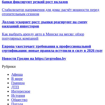
банки фиксируют резкий рост вкладов
Стабилизатор напряжения для дома: расчёт мощности перед
отопительным сезоном
Доллар ускоряет рост: рынки реагируют на смену
ожиданий инвесторов
Как выбрать аренду авто в Минске на месяц: обзор
популярных компаний
Европа ужесточает требования к профессиональной
сертификации: новые правила вступили в силу в 2026 году
Новости Гродно на https://avgrodno.by
Рубрики
Афиша
В мире
Граница
ДТП
Интересное
История
Общество
Погода