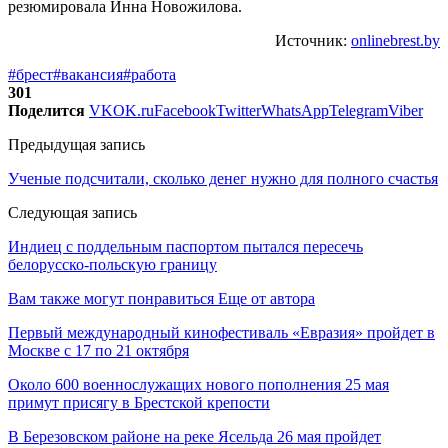
резюмировала Инна Новожилова.
Источник:
onlinebrest.by
#брест
#вакансия
#работа
301
Поделится
VK
OK.ru
Facebook
Twitter
WhatsApp
Telegram
Viber
Предыдущая запись
Ученые подсчитали, сколько денег нужно для полного счастья
Следующая запись
Индиец с поддельным паспортом пытался пересечь
белорусско-польскую границу
Вам также могут понравиться
Еще от автора
Первый международный кинофестиваль «Евразия» пройдет в
Москве с 17 по 21 октября
Около 600 военнослужащих нового пополнения 25 мая
примут присягу в Брестской крепости
В Березовском районе на реке Ясельда 26 мая пройдет