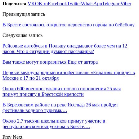
Поделится
VK
OK.ru
Facebook
Twitter
WhatsApp
Telegram
Viber
Предыдущая запись
В Бресте состоялось открытое первенство города по бейсболу
Следующая запись
Рейсовые автобусы в Польшу опаздывают более чем на 12
часов. Что о ситуации думают пассажиры?
Вам также могут понравиться
Еще от автора
Первый международный кинофестиваль «Евразия» пройдет в
Москве с 17 по 21 октября
Около 600 военнослужащих нового пополнения 25 мая
примут присягу в Брестской крепости
В Березовском районе на реке Ясельда 26 мая пройдет
фестиваль водного туризма.…
Около 2,7 тысячи школьников примут участие в
республиканском выпускном в Бресте.…
Prev
Next