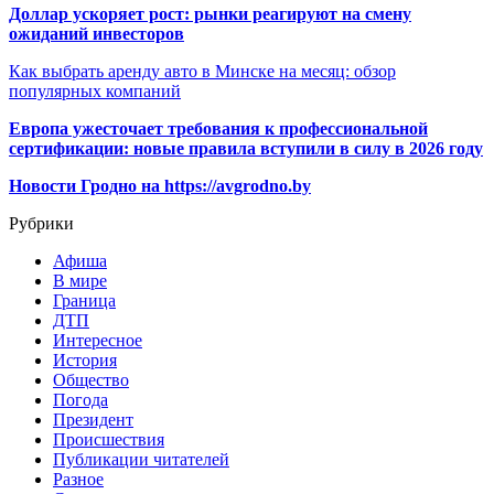
Доллар ускоряет рост: рынки реагируют на смену
ожиданий инвесторов
Как выбрать аренду авто в Минске на месяц: обзор
популярных компаний
Европа ужесточает требования к профессиональной
сертификации: новые правила вступили в силу в 2026 году
Новости Гродно на https://avgrodno.by
Рубрики
Афиша
В мире
Граница
ДТП
Интересное
История
Общество
Погода
Президент
Происшествия
Публикации читателей
Разное