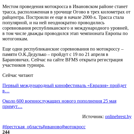
Местом проведения мотокросса в Ивановском районе станет
трасса, расположенная в урочище Огово в трех километрах от
райцентра. Построили ее еще в начале 2000-х. Трасса стала
популярной, и на ней неоднократно проводились
соревнования республиканского и международного уровней,
в том числе дважды проводился этап чемпионата Европы по
мотогонкам.
Еще одни республиканские соревнования по мотокроссу –
памяти О.К.Дедулько – пройдут с 19 по 21 апреля в
Барановичах. Сейчас на сайте BFMS открыта регистрация
участников турнира.
Сейчас читают
Первый международный кинофестиваль «Евразия» пройдет
в…
Около 600 военнослужащих нового пополнения 25 мая
примут…
Источник:
onlinebrest.by
#брестская_область
#иваново
#мотокросс
244