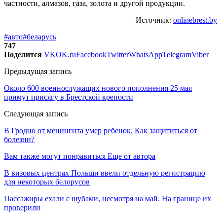
частности, алмазов, газа, золота и другой продукции.
Источник:
onlinebrest.by
#авто
#беларусь
747
Поделится
VK
OK.ru
Facebook
Twitter
WhatsApp
Telegram
Viber
Предыдущая запись
Около 600 военнослужащих нового пополнения 25 мая
примут присягу в Брестской крепости
Следующая запись
В Гродно от менингита умер ребенок. Как защититься от
болезни?
Вам также могут понравиться
Еще от автора
В визовых центрах Польши ввели отдельную регистрацию
для некоторых белорусов
Пассажиры ехали с шубами, несмотря на май. На границе их
проверили