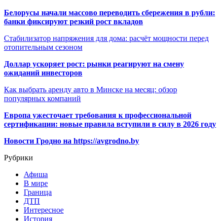
Белорусы начали массово переводить сбережения в рубли:
банки фиксируют резкий рост вкладов
Стабилизатор напряжения для дома: расчёт мощности перед
отопительным сезоном
Доллар ускоряет рост: рынки реагируют на смену
ожиданий инвесторов
Как выбрать аренду авто в Минске на месяц: обзор
популярных компаний
Европа ужесточает требования к профессиональной
сертификации: новые правила вступили в силу в 2026 году
Новости Гродно на https://avgrodno.by
Рубрики
Афиша
В мире
Граница
ДТП
Интересное
История