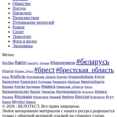
Общество
Погода
Президент
Происшествия
Публикации читателей
Разное
Спорт
Транспорт
Фото и видео
Экономика
Метки
#беларусь
#авто
#барановичи
#tochka
#автобус
#армия
#брест
#брестская_область
#берёза
#бизнес_брест
#гибель
#дети
#дальнобойщик
#гродно
#вело
#гродненская_область
#зарплата
#животное
#контрабанда
#каменец
#кобрин
#здоровье
#минск
#кража
#литва
#минская_область
#медицина
#мото
#мошенничество
#недвижимость
#пинск
#налог
#наркотик
#очередь
#польша
#россия
#работа
#суд
#пожар
#приговор
#пьяный
#сигарета
#футбол
#школа
#такси
© 2026 - БЕЛОТЕСТ. Все права защищены.
Любое копирование материалов с нашего ресурса разрешается
только с обратной активной ссылкой на страницу статьи.