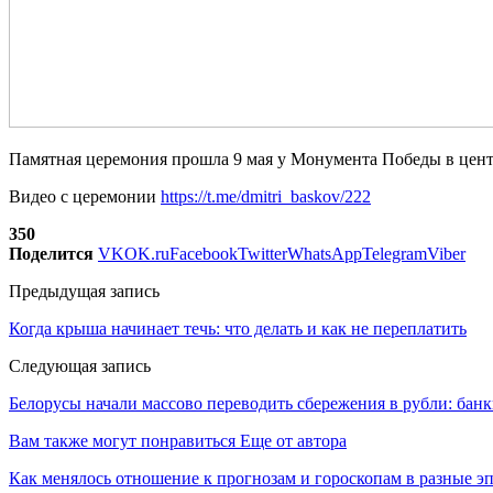
Памятная церемония прошла 9 мая у Монумента Победы в цен
Видео с церемонии
https://t.me/dmitri_baskov/222
350
Поделится
VK
OK.ru
Facebook
Twitter
WhatsApp
Telegram
Viber
Предыдущая запись
Когда крыша начинает течь: что делать и как не переплатить
Следующая запись
Белорусы начали массово переводить сбережения в рубли: бан
Вам также могут понравиться
Еще от автора
Как менялось отношение к прогнозам и гороскопам в разные э