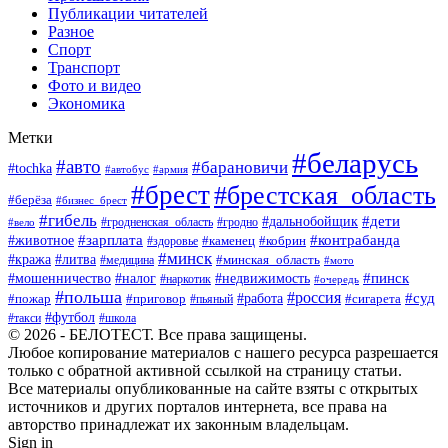
Публикации читателей
Разное
Спорт
Транспорт
Фото и видео
Экономика
Метки
#беларусь
#авто
#барановичи
#tochka
#автобус
#армия
#брест
#брестская_область
#берёза
#бизнес_брест
#гибель
#дети
#дальнобойщик
#гродно
#вело
#гродненская_область
#зарплата
#животное
#контрабанда
#каменец
#кобрин
#здоровье
#минск
#кража
#литва
#минская_область
#медицина
#мото
#мошенничество
#недвижимость
#пинск
#налог
#наркотик
#очередь
#польша
#россия
#работа
#суд
#пожар
#приговор
#пьяный
#сигарета
#футбол
#школа
#такси
© 2026 - БЕЛОТЕСТ. Все права защищены.
Любое копирование материалов с нашего ресурса разрешается
только с обратной активной ссылкой на страницу статьи.
Все материалы опубликованные на сайте взяты с открытых
источников и других порталов интернета, все права на
авторство принадлежат их законным владельцам.
Sign in