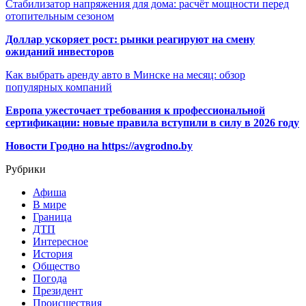
Стабилизатор напряжения для дома: расчёт мощности перед
отопительным сезоном
Доллар ускоряет рост: рынки реагируют на смену
ожиданий инвесторов
Как выбрать аренду авто в Минске на месяц: обзор
популярных компаний
Европа ужесточает требования к профессиональной
сертификации: новые правила вступили в силу в 2026 году
Новости Гродно на https://avgrodno.by
Рубрики
Афиша
В мире
Граница
ДТП
Интересное
История
Общество
Погода
Президент
Происшествия