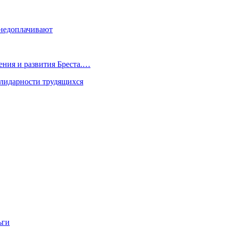
 недоплачивают
ения и развития Бреста.…
олидарности трудящихся
ьги