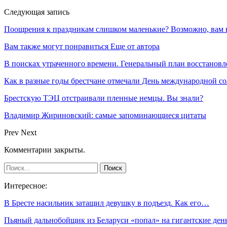
Следующая запись
Поощрения к праздникам слишком маленькие? Возможно, вам
Вам также могут понравиться
Еще от автора
В поисках утраченного времени. Генеральный план восстановл
Как в разные годы брестчане отмечали День международной с
Брестскую ТЭЦ отстраивали пленные немцы. Вы знали?
Владимир Жириновский: самые запоминающиеся цитаты
Prev
Next
Комментарии закрыты.
Интересное:
В Бресте насильник затащил девушку в подъезд. Как его…
Пьяный дальнобойщик из Беларуси «попал» на гигантские ден