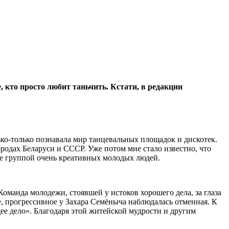
, кто просто любит таньчить. Кстати, в редакции
ько-только познавала мир танцевальных площадок и дискотек.
ородах Беларуси и СССР. Уже потом мне стало известно, что
те группой очень креативных молодых людей.
манда молодежи, стоявшей у истоков хорошего дела, за глаза
, прогрессивное у Захара Семёныча наблюдалась отменная. К
е дело». Благодаря этой житейской мудрости и другим