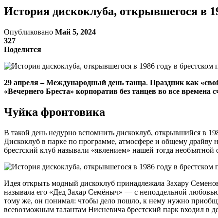
История дискоклуба, открывшегося в 19
Опубликовано
Май 5, 2024
327
Поделится
29 апреля – Международный день танца
.
Праздник как «свой
«Вечернего Бреста» корпоратив без танцев во все времена
Чуйка фронтовика
В такой день недурно вспомнить дискоклуб, открывшийся в 198
Дискоклуб в парке по программе, атмосфере и общему драйву не
брестский клуб называли «явлением» нашей тогда необъятной 
Идея открыть модный дискоклуб принадлежала Захару Семенови
называла его «Дед Захар Семёныч» — с неподдельной любовью.
тому же, он понимал: чтобы дело пошло, к нему нужно приобщ
всевозможным талантам Нисневича брестский парк входил в д