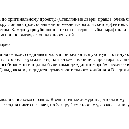
а по оригинальному проекту. (Стеклянные двери, правда, очень
 круглой люстрой, оснащенной механизмом для светоэффектов.
петом. Каждое утро уборщицы терли на терке глыбы парафина и 
мыли, но выглядел он как новенький.
на балкон, соединялся малый, он вел вниз в уютную гостиную, 
а, на втором – бухгалтерия, на третьем – кабинет директора и
 необходимости отданы были команде «дискотекарей»: режиссер
авыдовскому и диджею домостроительного комбината Владимир
сывали с польского радио. Ввели ночные дежурства, чтобы в му
 сегодня никто не знает, но Захару Семеновичу удавалось запо