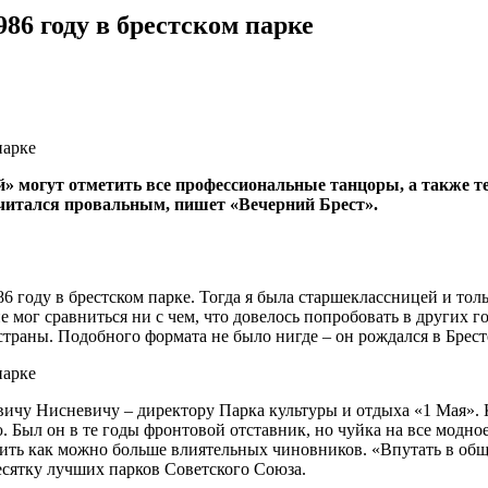
86 году в брестском парке
» могут отметить все профессиональные танцоры, а также те
 считался провальным, пишет «Вечерний Брест».
6 году в брестском парке. Тогда я была старшеклассницей и тол
 мог сравниться ни с чем, что довелось попробовать в других г
страны. Подобного формата не было нигде – он рождался в Брес
чу Нисневичу – директору Парка культуры и отдыха «1 Мая». Ко
 Был он в те годы фронтовой отставник, но чуйка на все модное
ить как можно больше влиятельных чиновников. «Впутать в обще
есятку лучших парков Советского Союза.