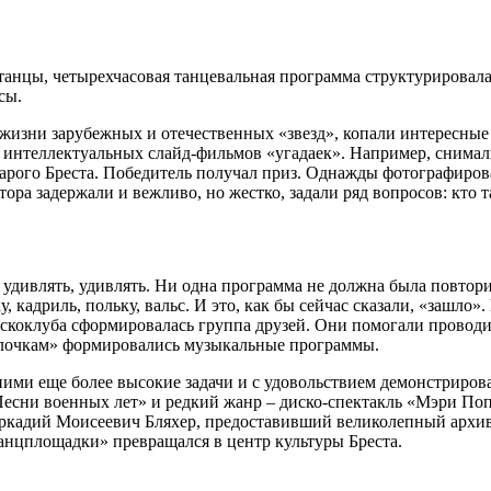
танцы, четырехчасовая танцевальная программа структурировал
сы.
изни зарубежных и отечественных «звезд», копали интересные 
 до интеллектуальных слайд-фильмов «угадаек». Например, снима
рого Бреста. Победитель получал приз. Однажды фотографирова
тора задержали и вежливо, но жестко, задали ряд вопросов: кто 
ь, удивлять, удивлять. Ни одна программа не должна была повто
, кадриль, польку, вальс. И это, как бы сейчас сказали, «зашло»
дискоклуба сформировалась группа друзей. Они помогали проводи
алочкам» формировались музыкальные программы.
ними еще более высокие задачи и с удовольствием демонстриров
есни военных лет» и редкий жанр – диско-спектакль «Мэри Поп
ркадий Моисеевич Бляхер, предоставивший великолепный архив,
анцплощадки» превращался в центр культуры Бреста.