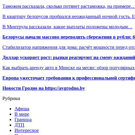
Таможня рассказала, сколько потянет растаможка, на примере
В квартиру белорусов пробрался неожиданный ночной гость.
В Минтруда рассказали, какие выплаты положены молодым…
Белорусы начали массово переводить сбережения в рубли: 
Стабилизатор напряжения для дома: расчёт мощности перед о
Доллар ускоряет рост: рынки реагируют на смену ожиданий
Как выбрать аренду авто в Минске на месяц: обзор популярны
Европа ужесточает требования к профессиональной сертифи
Новости Гродно на https://avgrodno.by
Рубрики
Афиша
В мире
Граница
ДТП
Интересное